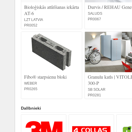
Bioloģiskās attīrīšanas iekārta
Durvis / REHAU Gene
AT-6
SALUDS
PR0067
LZT LATVIA
PR0052
Fibo® starpsienu bloki
Granulu katls | VITO
300-P
WEBER
PR0265
SB SOLAR
PR0281
Dalībnieki