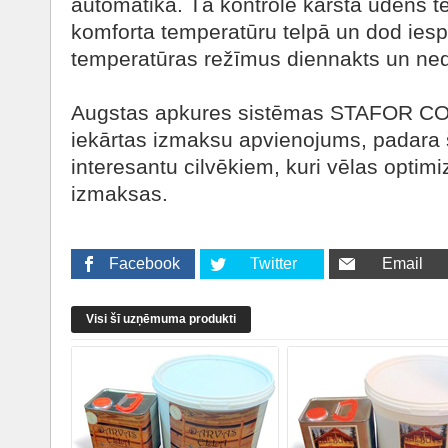
automātika. Tā kontrolē karstā ūdens te
komforta temperatūru telpā un dod ies
temperatūras režīmus diennakts un ned
Augstas apkures sistēmas STAFOR COM
iekārtas izmaksu apvienojums, padara š
interesantu cilvēkiem, kuri vēlas optim
izmaksas.
Facebook
Twitter
Email
Visi šī uzņēmuma produkti