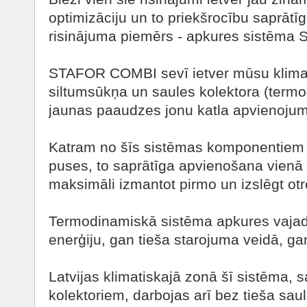
optimizāciju un to priekšrocību saprāt
risinājuma piemērs - apkures sistēm
STAFOR COMBI sevī ietver mūsu klimat
siltumsūkņa un saules kolektora (termo
jaunas paaudzes jonu katla apvienoju
Katram no šīs sistēmas komponentiem i
puses, to saprātīga apvienošana vienā
maksimāli izmantot pirmo un izslēgt otr
Termodinamiskā sistēma apkures vajad
enerģiju, gan tieša starojuma veidā, gan
Latvijas klimatiskajā zonā šī sistēma, 
kolektoriem, darbojas arī bez tieša sau