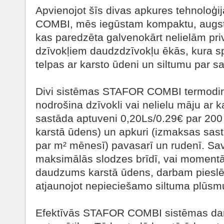
Apvienojot šīs divas apkures tehnoloģ
COMBI, mēs iegūstam kompaktu, augsti
kas paredzēta galvenokārt nelielām pri
dzīvokļiem daudzdzīvokļu ēkās, kura sp
telpas ar karsto ūdeni un siltumu par s
Divi sistēmas STAFOR COMBI termodina
nodrošina dzīvokli vai nelielu māju ar 
sastāda aptuveni 0,20Ls/0.29€ par 200 l
karstā ūdens) un apkuri (izmaksas sas
par m² mēnesī) pavasarī un rudenī. Sav
maksimālās slodzes brīdī, vai momentā, 
daudzums karstā ūdens, darbam pieslēdz
atjaunojot nepieciešamo siltuma plūsm
Efektīvās STAFOR COMBI sistēmas darb