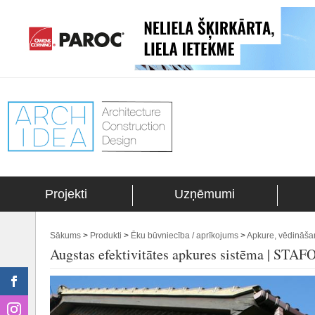
Projekti
Uzņēmumi
Sākums
>
Produkti
>
Ēku būvniecība / aprīkojums
>
Apkure, vēdināša
Augstas efektivitātes apkures sistēma | ST