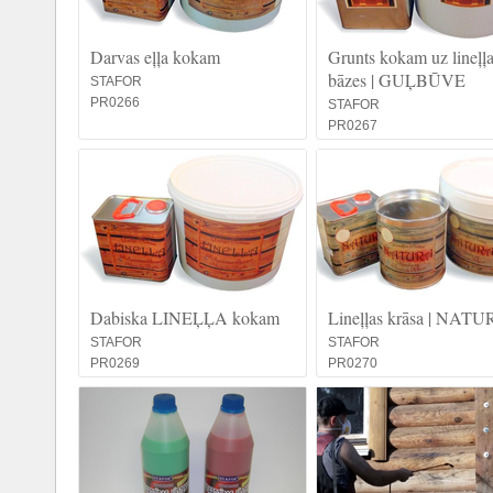
Darvas eļļa kokam
Grunts kokam uz lineļļ
bāzes | GUĻBŪVE
STAFOR
PR0266
STAFOR
PR0267
Dabiska LINEĻĻA kokam
Lineļļas krāsa | NAT
STAFOR
STAFOR
PR0269
PR0270