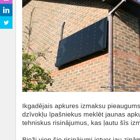
Ikgadējais apkures izmaksu pieaugums
dzīvokļu īpašniekus meklēt jaunas apku
tehniskus risinājumus, kas ļautu šīs i
Bieži vien šie risinājumi ietver jau zin