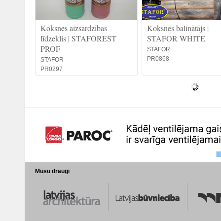
Koksnes aizsardzības
Koksnes balinātājs |
līdzeklis | STAFOREST
STAFOR WHITE
PROF
STAFOR
PR0868
STAFOR
PR0297
Mūsu draugi