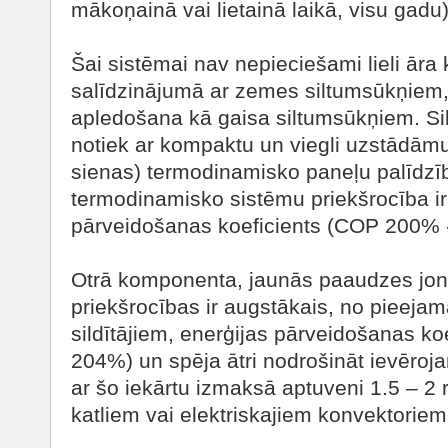
mākoņainā vai lietainā laikā, visu gadu)
Šai sistēmai nav nepieciešami lieli āra 
salīdzinājumā ar zemes siltumsūkņiem, 
apledošana kā gaisa siltumsūkņiem. Si
notiek ar kompaktu un viegli uzstādāmu
sienas) termodinamisko paneļu palīdzīb
termodinamisko sistēmu priekšrocība ir
pārveidošanas koeficients (COP 200% 
Otrā komponenta, jaunās paaudzes jo
priekšrocības ir augstākais, no pieejam
sildītājiem, enerģijas pārveidošanas k
204%) un spēja ātri nodrošināt ievēro
ar šo iekārtu izmaksā aptuveni 1.5 – 2 
katliem vai elektriskajiem konvektoriem