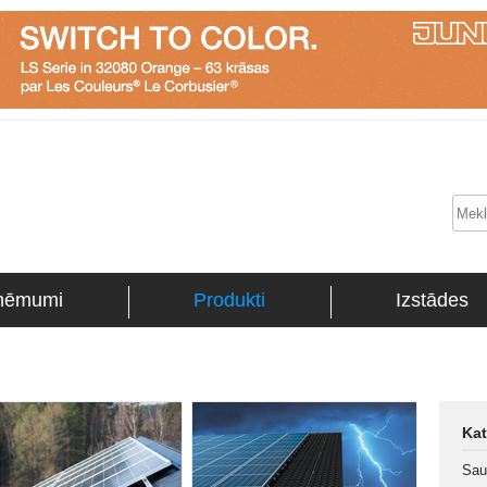
ņēmumi
Produkti
Izstādes
Kat
Sau