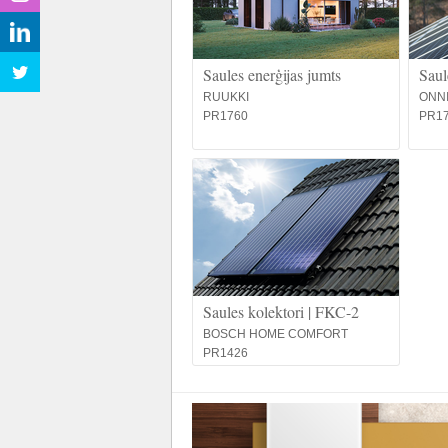
Saules enerģijas jumts
Saul
RUUKKI
ONN
PR1760
PR1
Saules kolektori | FKC-2
BOSCH HOME COMFORT
PR1426