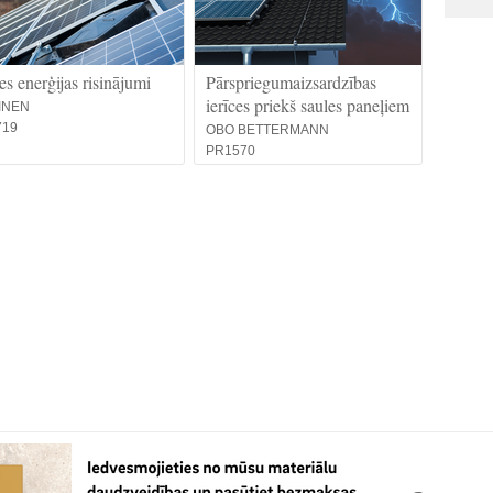
es enerģijas risinājumi
Pārspriegumaizsardzības
ierīces priekš saules paneļiem
INEN
719
OBO BETTERMANN
PR1570