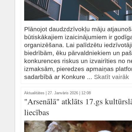
Plānojot daudzdzīvokļu māju atjaunoš
būtiskākajiem izaicinājumiem ir godīg
organizēšana. Lai palīdzētu iedzīvotāj
biedrībām, ēku pārvaldniekiem un paš
konkurences riskus un izvairīties no
izmaksām, pieredzes apmaiņas platfo
sadarbībā ar Konkure ...
Skatīt vairāk
Aktualitātes
|
27. Janvāris 2026 | 12:08
"Arsenālā" atklāts 17.gs kultūrsl
liecības