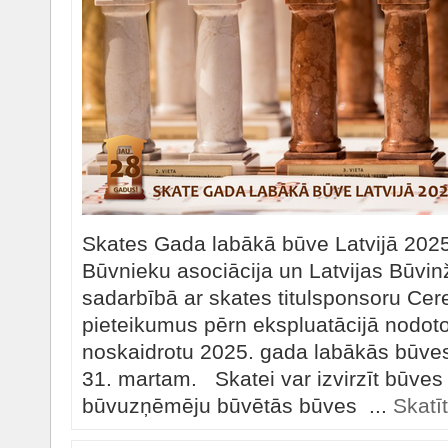
Skates Gada labākā būve Latvijā 2025 r
Būvnieku asociācija un Latvijas Būvin
sadarbībā ar skates titulsponsoru Cere
pieteikumus pērn ekspluatācijā nodoto 
noskaidrotu 2025. gada labākās būve
31. martam. Skatei var izvirzīt būves L
būvuzņēmēju būvētās būves ...
Skatīt