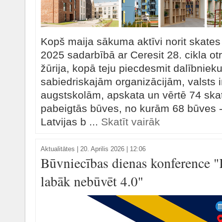
Kopš maija sākuma aktīvi norit skates
2025 sadarbībā ar Ceresit 28. cikla otr
žūrija, kopā teju piecdesmit dalībniek
sabiedriskajām organizācijām, valsts i
augstskolām, apskata un vērtē 74 skat
pabeigtās būves, no kurām 68 būves -
Latvijas b ...
Skatīt vairāk
Aktualitātes
|
20. Aprilis 2026 | 12:06
Būvniecības dienas konference "
labāk nebūvēt 4.0"