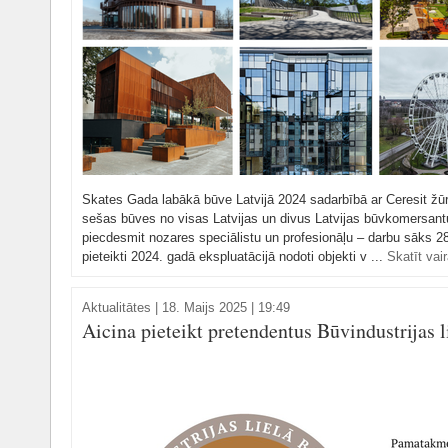
Skates Gada labākā būve Latvijā 2024 sadarbībā ar Ceresit žūrij
sešas būves no visas Latvijas un divus Latvijas būvkomersantu
piecdesmit nozares speciālistu un profesionāļu – darbu sāks 2
pieteikti 2024. gadā ekspluatācijā nodoti objekti v ...
Skatīt vai
Aktualitātes
|
18. Maijs 2025 | 19:49
Aicina pieteikt pretendentus Būvindustrijas li