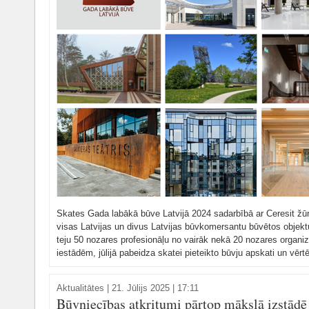
Skates Gada labākā būve Latvijā 2024 sadarbībā ar Ceresit žūri
visas Latvijas un divus Latvijas būvkomersantu būvētos objek
teju 50 nozares profesionāļu no vairāk nekā 20 nozares organizā
iestādēm, jūlijā pabeidza skatei pieteikto būvju apskati un vērtē
Aktualitātes
|
21. Jūlijs 2025 | 17:11
Būvniecības atkritumi pārtop mākslā izstā