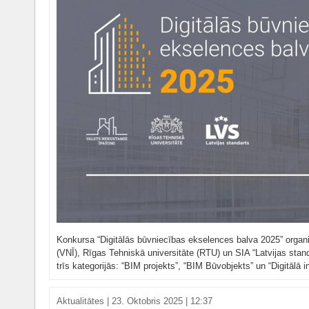
Konkursa “Digitālās būvniecības ekselences balva 2025” organ
(VNĪ), Rīgas Tehniskā universitāte (RTU) un SIA “Latvijas standa
trīs kategorijās: “BIM projekts”, “BIM Būvobjekts” un “Digitālā in
Aktualitātes
|
23. Oktobris 2025 | 12:37