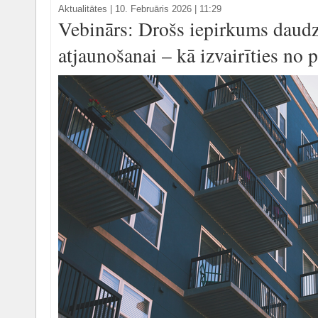
Aktualitātes
|
10. Februāris 2026 | 11:29
Vebinārs: Drošs iepirkums daud
atjaunošanai – kā izvairīties no