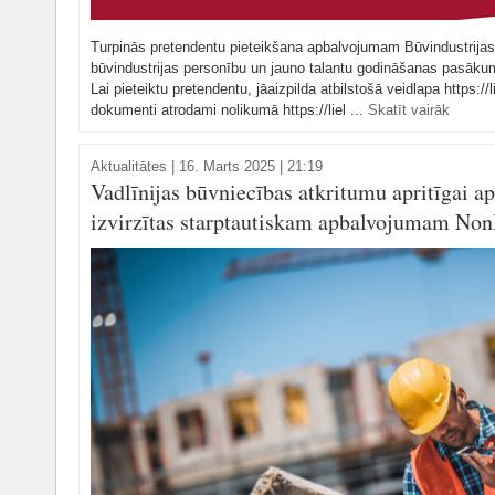
Turpinās pretendentu pieteikšana apbalvojumam Būvindustrijas 
būvindustrijas personību un jauno talantu godināšanas pasākum
Lai pieteiktu pretendentu, jāaizpilda atbilstošā veidlapa https:/
dokumenti atrodami nolikumā https://liel ...
Skatīt vairāk
Aktualitātes
|
16. Marts 2025 | 21:19
Vadlīnijas būvniecības atkritumu apritīgai 
izvirzītas starptautiskam apbalvojumam No