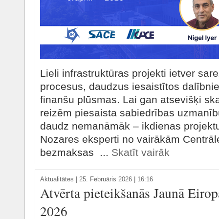
Lieli infrastruktūras projekti ietver sa
procesus, daudzus iesaistītos dalībn
finanšu plūsmas. Lai gan atsevišķi ska
reizēm piesaista sabiedrības uzmanību
daudz nemanāmāk – ikdienas projektu
Nozares eksperti no vairākām Centrāl
bezmaksas ...
Skatīt vairāk
Aktualitātes
|
25. Februāris 2026 | 16:16
Atvērta pieteikšanās Jaunā Eiro
2026