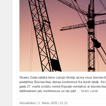
Skates Gada labākā būve Latvijā rīkotāji aicina visus būvniecī
piedalīties Būvniecības dienas konferencē Kā būvēt labāk. Kā 
gada 27. martā izstāžu centrā Ķīpsalā vienlaikus ar būvniecīb
dalībniekiem pēc konferences un tās pārt ...
Skatīt vairāk
Aktualitātes
|
1. Marts 2025 | 21:12