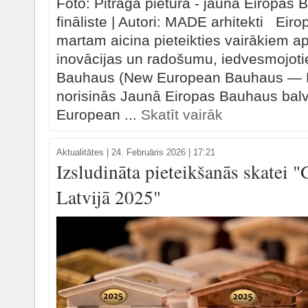
Foto: Pitraga pietura - jaunā Eiropas
fināliste | Autori: MADE arhitekti Eiro
martam aicina pieteikties vairākiem 
inovācijas un radošumu, iedvesmojoti
Bauhaus (New European Bauhaus — NE
norisinās Jaunā Eiropas Bauhaus bal
European ...
Skatīt vairāk
Aktualitātes
|
24. Februāris 2026 | 17:21
Izsludināta pieteikšanās skatei 
Latvijā 2025"