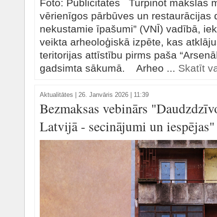
Foto: Publicitātes Turpinot mākslas 
vērienīgos pārbūves un restaurācijas 
nekustamie īpašumi” (VNĪ) vadībā, ie
veikta arheoloģiskā izpēte, kas atklāj
teritorijas attīstību pirms paša “Arsen
gadsimta sākumā. Arheo ...
Skatīt v
Aktualitātes
|
26. Janvāris 2026 | 11:39
Bezmaksas vebinārs "Daudzdzīvo
Latvijā - secinājumi un iespējas"