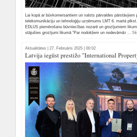
Lai kopā ar būvkomersantiem un valsts pārvaldes pārstāvjiem 
telekomunikāciju un tehnoloģiju uzņēmums LMT 6. martā plkst
EDLUS piemērošanu būvniecības nozarē un grozījumiem likum
stājušies grozījumi likumā “Par nodokļiem un nodevām&r ...
Sk
Aktualitātes
|
27. Februāris 2025 | 00:02
Latvija iegūst prestižo "International Prope