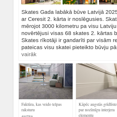
Skates Gada labākā būve Latvijā 202
ar Ceresit 2. kārta ir noslēgusies. Ska
mērojot 3000 kilometru pa visu Latviju,
novērtējusi visas 68 skates 2. kārtas 
Skates rīkotāji ir gandarīti par visām
pateicas visu skatei pieteikto būvju pā
vairāk
Faktūra, kas veido telpas
Kāpēc augstās grīdlīste
raksturu
par nozīmīgu interjera
elementu
ANITRA