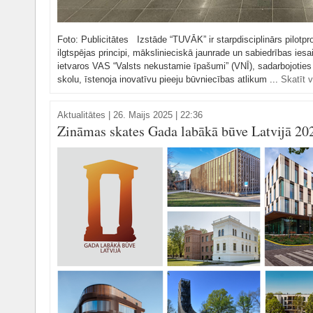
Foto: Publicitātes Izstāde “TUVĀK” ir starpdisciplinārs pilotpro
ilgtspējas principi, mākslinieciskā jaunrade un sabiedrības iesa
ietvaros VAS “Valsts nekustamie īpašumi” (VNĪ), sadarbojoti
skolu, īstenoja inovatīvu pieeju būvniecības atlikum ...
Skatīt v
Aktualitātes
|
26. Maijs 2025 | 22:36
Zināmas skates Gada labākā būve Latvijā 202