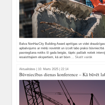
Balva NonHazCity Building Award apritīgas un videi draudzīgas
apbalvojums ar mērķi novērtēt un izcelt labo praksi būvniecībā 
pasniegšana notiks šī gada beigās, tāpēc pašlaik notiek intervi
iesaistītajiem ekspertiem, kā arī būvn ...
Skatīt vairāk
Aktualitātes
|
10. Marts 2025 | 22:14
Būvniecības dienas konference – Kā būvēt la