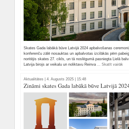
Skates Gada labākā būve Latvijā 2024 apbalvošanas ceremonijā
konferenču zālē nosauktas un apbalvotas izcilākās pērn pabe
noritējis skates 27. cikls, un tā noslēgumā pasniegta Lielā b
Latvija birojs ar veikalu un noliktavu Reinva ...
Skatīt vairāk
Aktualitātes
|
4. Augusts 2025 | 15:48
Zināmi skates Gada labākā būve Latvijā 2024 