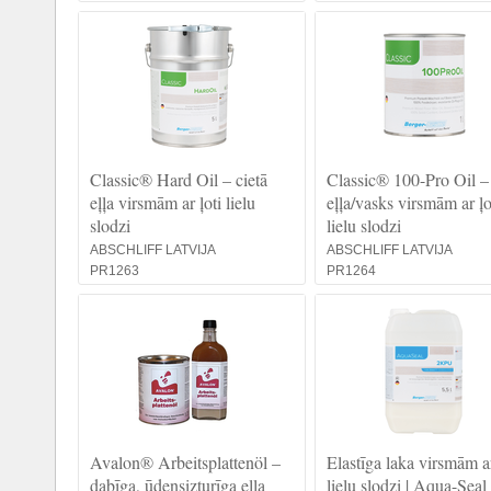
Classic® Hard Oil – cietā
Classic® 100-Pro Oil –
eļļa virsmām ar ļoti lielu
eļļa/vasks virsmām ar ļo
slodzi
lielu slodzi
ABSCHLIFF LATVIJA
ABSCHLIFF LATVIJA
PR1263
PR1264
Avalon® Arbeitsplattenöl –
Elastīga laka virsmām ar
dabīga, ūdensizturīga eļļa
lielu slodzi | Aqua-Seal