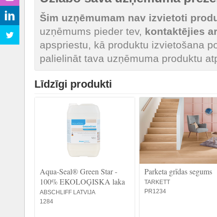
Šim uzņēmumam nav izvietoti produk
uzņēmums pieder tev,
kontaktējies 
apspriestu, kā produktu izvietošana po
palielināt tava uzņēmuma produktu at
Līdzīgi produkti
Aqua-Seal® Green Star -
Parketa grīdas segums
100% EKOLOĢISKA laka
TARKETT
PR1234
ABSCHLIFF LATVIJA
1284