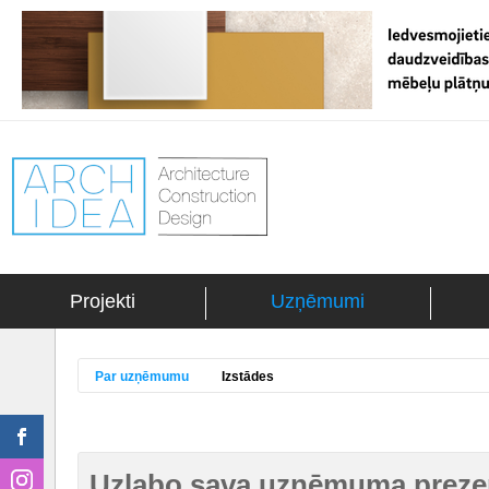
Projekti
Uzņēmumi
Par uzņēmumu
Izstādes
Uzlabo sava uzņēmuma prezen