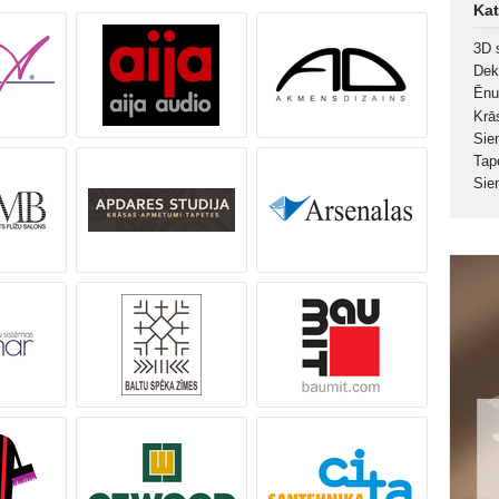
Kat
3D 
Dek
Ēnu
Krā
Sie
Tap
Sie