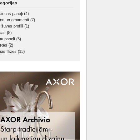
egorijas
sienas paneļi
(4)
ori un ornamenti
(7)
 šuves profili
(1)
sas
(8)
nu paneļi
(5)
etes
(2)
nas flīzes
(13)