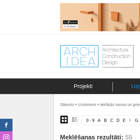
Projekti
Uz
Sākums
>
Uzņēmumi
>
Iekšējās sienas un gries
0 - 9
A
B
C
D
E
F
G
Meklēšanas rezultāti:
55