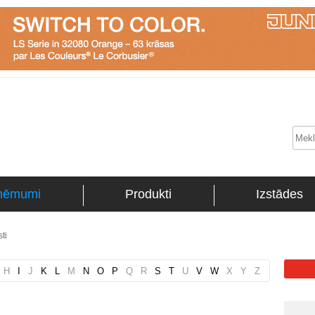
ņēmumi
Produkti
Izstādes
ti
H
I
J
K
L
M
N
O
P
Q
R
S
T
U
V
W
X
Y
Z