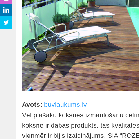
Avots:
buvlaukums.lv
Vēl plašāku koksnes izmantošanu celtn
koksne ir dabas produkts, tās kvalitāte
vienmēr ir bijis izaicinājums. SIA “RO