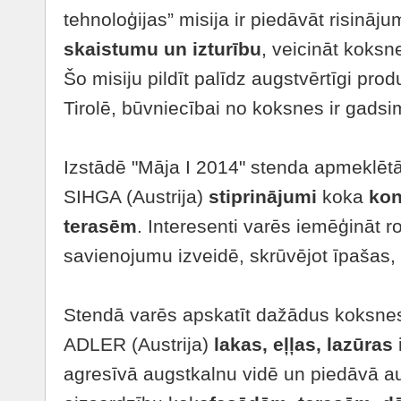
tehnoloģijas” misija ir piedāvāt risināj
skaistumu un izturību
, veicināt koksn
Šo misiju pildīt palīdz augstvērtīgi produ
Tirolē, būvniecībai no koksnes ir gadsim
Izstādē "Māja I 2014" stenda apmeklēt
SIHGA (Austrija)
stiprinājumi
koka
kon
terasēm
. Interesenti varēs iemēģināt r
savienojumu izveidē, skrūvējot īpašas,
Stendā varēs apskatīt dažādus koksne
ADLER (Austrija)
lakas, eļļas, lazūras
agresīvā augstkalnu vidē un piedāvā 