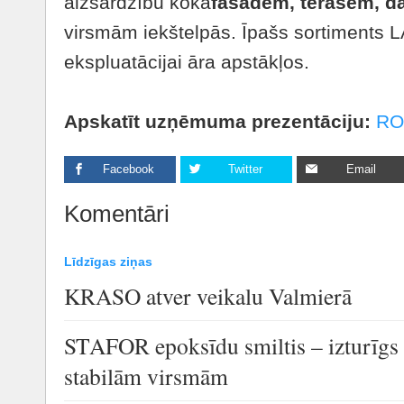
aizsardzību koka
fasādēm, terasēm, d
virsmām iekštelpās. Īpašs sortiment
ekspluatācijai āra apstākļos.
Apskatīt uzņēmuma prezentāciju:
RO
Facebook
Twitter
Email
Komentāri
Līdzīgas ziņas
KRASO atver veikalu Valmierā
STAFOR epoksīdu smiltis – izturīgs
stabilām virsmām