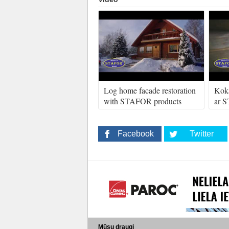
Log home facade restoration
Koka
with STAFOR products
ar 
Facebook
Twitter
Mūsu draugi