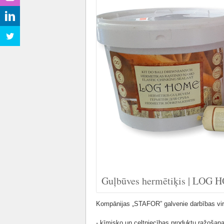
Guļbūves hermētiķis | LOG
Kompānijas „STAFOR” galvenie darbības vir
- ķīmisko un celtniecības produktu ražošana