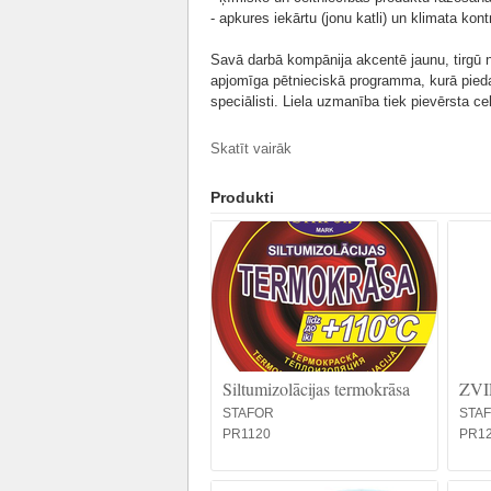
- apkures iekārtu (jonu katli) un klimata ko
Savā darbā kompānija akcentē jaunu, tirgū n
apjomīga pētnieciskā programma, kurā piedal
speciālisti. Liela uzmanība tiek pievērsta ce
Viss kompānijas preču klāsts tiek pārdots a
Skatīt vairāk
tirdzniecības zīme. Preču zīmes izmantošan
Produkti
Kompānija pastāvīgi rūpējas par produktu k
regulu (EK) Nr. 1907/2006 (REACH). Lielākā 
sertifikācijas procedūru, tai skaitā arī prod
Rūpējoties par apkartējās vides tīrību kompā
taras reģenerācijas un utilizācijas jautājum
Siltumizolācijas termokrāsa
ZVI
STAFOR
STA
PR1120
PR1