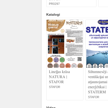
PR0297
Katalogi
Lineļļas krāsa
Siltumnesēji 
NATURA |
ventilācijai u
STAFOR
atjaunojamai
enerģētikai |
STAFOR
STATERM
STAFOR
Video