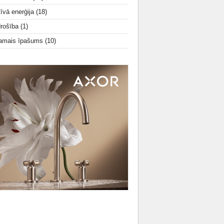
tīvā enerģija
(18)
drošība
(1)
amais īpašums
(10)