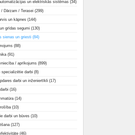
utomatizācijas un elektriskās sistēmas
(34)
i / Dārzam / Terasei
(299)
urvis un kāpnes
(144)
 un grīdas segumi
(130)
s sienas un griesti
(84)
smojums
(88)
nika
(91)
vniecība / aprīkojums
(899)
e specializētie darbi
(8)
apdares darbi un inženiertīkli
(17)
 darbi
(16)
mmatūra
(14)
rošība
(10)
ie darbi un būves
(10)
tēšana
(127)
fektivitāte
(46)