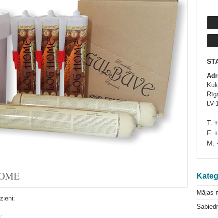
ST
Adr
Kul
Rīga
LV-
T. 
F. 
M. 
 HOME
Kateg
Mājas 
zieni:
Sabiedr
;