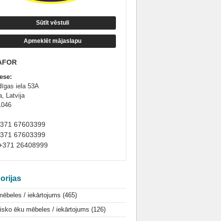
Sūtīt vēstuli
Apmeklēt mājaslapu
AFOR
ese:
dīgas iela 53A
, Latvija
1046
+371 67603399
+371 67603399
+371 26408999
orijas
mēbeles / iekārtojums
(465)
isko ēku mēbeles / iekārtojums
(126)