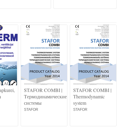
apkurei,
STAFOR COMBI |
STAFOR COMBI |
n
Tермодинамические
Thermodynamic
системы
system
STAFOR
STAFOR