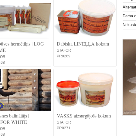
Alterna
Darba 
Nekust
ūves hermētiķis | LOG
Dabiska LINEĻĻA kokam
ME
STAFOR
PR0269
FOR
268
nes balinātājs |
VASKS aizsargājošs kokam
AFOR WHITE
STAFOR
PR0271
FOR
868