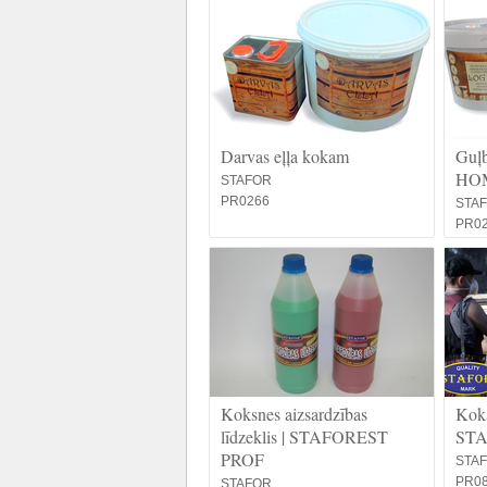
Darvas eļļa kokam
Guļb
HO
STAFOR
PR0266
STA
PR0
Koksnes aizsardzības
Koks
līdzeklis | STAFOREST
ST
PROF
STA
PR0
STAFOR