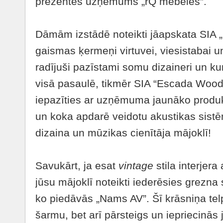
prezentēs uzņēmums „rQ mēbeles”.
Dāmām izstādē noteikti jāapskata SIA „
gaismas ķermeņi virtuvei, viesistabai u
radījuši pazīstami somu dizaineri un kur
visā pasaulē, tikmēr SIA “Escada Wood
iepazīties ar uzņēmuma jaunāko produkt
un koka apdarē veidotu akustikas sistēm
dizaina un mūzikas cienītāja mājoklī!
Savukārt, ja esat
vintage
stila interjera
jūsu mājoklī noteikti iederēsies grezna
ko piedāvās „Nams AV”. Šī krāsniņa telp
šarmu, bet arī pārsteigs un iepriecinās