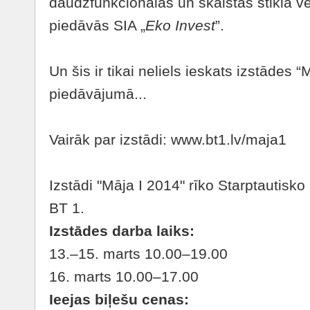
daudzfunkcionālas un skaistas stikla v
piedāvās SIA „
Eko Invest
”.
Un šis ir tikai neliels ieskats izstādes 
piedāvājumā...
Vairāk par izstādi: www.bt1.lv/maja1
Izstādi "Māja I 2014" rīko Starptautisko
BT 1.
Izstādes darba laiks:
13.–15. marts 10.00–19.00
16. marts 10.00–17.00
Ieejas biļešu cenas: