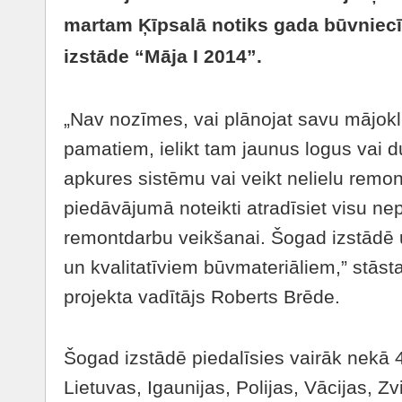
martam Ķīpsalā notiks gada būvniecī
izstāde “Māja I 2014”.
„Nav nozīmes, vai plānojat savu mājok
pamatiem, ielikt tam jaunus logus vai d
apkures sistēmu vai veikt nelielu remon
piedāvājumā noteikti atradīsiet visu n
remontdarbu veikšanai. Šogad izstādē 
un kvalitatīviem būvmateriāliem,” stāst
projekta vadītājs Roberts Brēde.
Šogad izstādē piedalīsies vairāk nekā
Lietuvas, Igaunijas, Polijas, Vācijas, Zvi