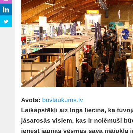
Avots:
buvlaukums.lv
Laikapstākļi aiz loga liecina, ka tuvo
jāsarosās visiem, kas ir nolēmuši būv
ienest jaunas vēsmas sava mājokļa int