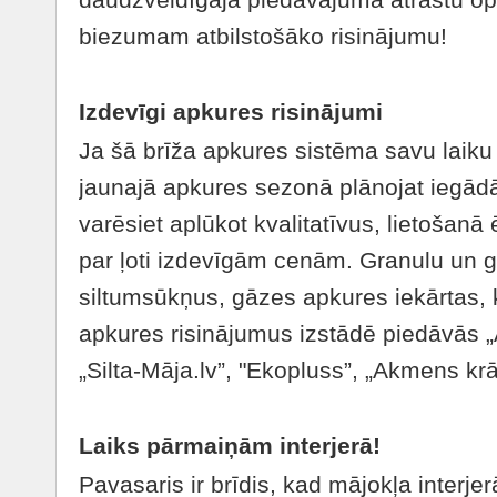
biezumam atbilstošāko risinājumu!
Izdevīgi apkures risinājumi
Ja šā brīža apkures sistēma savu laiku 
jaunajā apkures sezonā plānojat iegādā
varēsiet aplūkot kvalitatīvus, lietošanā
par ļoti izdevīgām cenām. Granulu un g
siltumsūkņus, gāzes apkures iekārtas, 
apkures risinājumus izstādē piedāvās „A
„Silta-Māja.lv”, "Ekopluss”, „Akmens kr
Laiks pārmaiņām interjerā!
Pavasaris ir brīdis, kad mājokļa interje