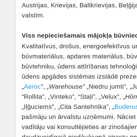
Austrijas, Krievijas, Baltkrievijas, Beļģ
valstīm.
Viss nepieciešamais mājokļa būvnie
Kvalitatīvus, drošus, energoefektīvus u
būvmateriālus, apdares materiālus, bū
būvtehniku, ūdens attīrīšanas tehnoloģ
ūdens apgādes sistēmas izstādē prezen
„
Aeroc
”,
„Warehouse”
„Niedru jumti”, „
“Rollita”, „Vinteko”, “Staļi”, „Velux”, „
Hör
„Iļģuciems”, „Cita Santehnika”, „
Buderu
pašmāju un ārvalstu uzņēmumi. Nāciet
vadītāju vai konsultējieties ar zinošaji
daudzveidīgajā piedāvājumā atrastu op