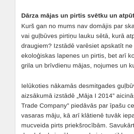
Dārza mājas un pirtis svētku un atpū
Kurš gan no mums nav domājis par skai
vai guļbūves pirtiņu lauku sētā, kurā a
draugiem? Izstādē varēsiet apskatīt ne 
ekoloģiskas lapenes un pirtis, bet arī
grila un brīvdienu mājas, nojumes un k
Ielūkoties nākamās desmitgades guļb
aizsākumā izstādē „Māja I 2014” aicinās
Trade Company” piedāvās par īpašu c
vasaras māju, kā arī klātienē tuvāk iepa
mucveida pirts priekšrocībām. Savukārt 