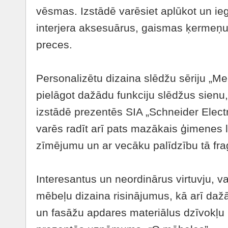
vēsmas. Izstādē varēsiet aplūkot un ie
interjera aksesuārus, gaismas ķermeņus
preces.
Personalizētu dizaina slēdžu sēriju „Mer
pielāgot dažādu funkciju slēdžus sienu
izstādē prezentēs SIA „Schneider Electr
varēs radīt arī pats mazākais ģimenes l
zīmējumu un ar vecāku palīdzību tā frag
Interesantus un neordinārus virtuvju, 
mēbeļu dizaina risinājumus, kā arī daž
un fasāžu apdares materiālus dzīvokļu 