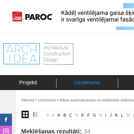
Projekti
Uzņēmumi
Sākums
>
Uzņēmumi
>
Mājas automatizācijas un elektriskās sistēma
0 - 9
A
B
C
D
E
F
G
H
I
J
K
L
M
Meklēšanas rezultāti:
34