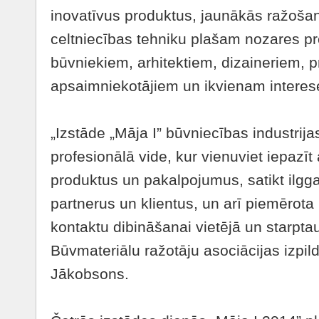
inovatīvus produktus, jaunākās ražoša
celtniecības tehniku plašam nozares p
būvniekiem, arhitektiem, dizaineriem, 
apsaimniekotājiem un ikvienam intere
„Izstāde „Māja I” būvniecības industrijas
profesionālā vide, kur vienuviet iepazī
produktus un pakalpojumus, satikt ilgg
partnerus un klientus, un arī piemērota
kontaktu dibināšanai vietējā un starpt
Būvmateriālu ražotāju asociācijas izpil
Jākobsons.