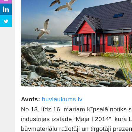
Avots:
buvlaukums.lv
No 13. līdz 16. martam Ķīpsalā notiks 
industrijas izstāde “Māja I 2014”, kurā 
būvmateriālu ražotāji un tirgotāji preze