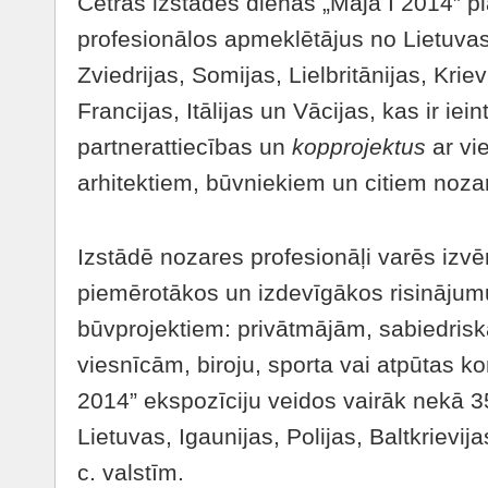
Četrās izstādes dienās „Māja I 2014” p
profesionālos apmeklētājus no Lietuvas,
Zviedrijas, Somijas, Lielbritānijas, Kriev
Francijas, Itālijas un Vācijas, kas ir iei
partnerattiecības un
kopprojektus
ar vi
arhitektiem, būvniekiem un citiem noza
Izstādē nozares profesionāļi varēs izvēr
piemērotākos un izdevīgākos risināju
būvprojektiem: privātmājām, sabiedrisk
viesnīcām, biroju, sporta vai atpūtas 
2014” ekspozīciju veidos vairāk nekā 
Lietuvas, Igaunijas, Polijas, Baltkrievijas
c. valstīm.