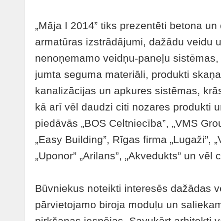
„Māja I 2014” tiks prezentēti betona un
armatūras izstrādājumi, dažādu veidu u
nenoņemamo veidņu-paneļu sistēmas, k
jumta seguma materiāli, produkti skaņa
kanalizācijas un apkures sistēmas, krās
kā arī vēl daudzi citi nozares produkti 
piedāvās „BOS Celtniecība”, „VMS Grou
„Easy Building”, Rīgas firma „Lugaži”, „
„Uponor” „Arilans”, „Akvedukts” un vēl 
Būvniekus noteikti interesēs dažādas v
pārvietojamo biroja moduļu un saliekam
pirkšanas iespējas. Savukārt arhitekti v