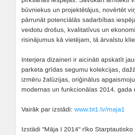
būvniekus un projektētājus, novērtēt vi
pārrunāt potenciālās sadarbības iespēja
veidotu
drošus, kvalitatīvus un ekonom
risinājumus kā vietējam, tā ārvalstu kli
Interjera dizaineri ir aicināti apskatīt ja
parketa grīdas segumu kolekcijas, dažā
izmēru žalūzijas, oriģinālus apgaismoju
modernas un funkcionālas 2014. gada di
Vairāk par izstādi:
www.bt1.lv/maja1
Izstādi "Māja I 2014" rīko Starptautisko