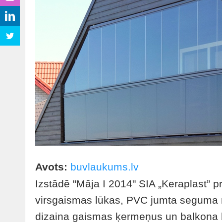
Avots:
buvlaukums.lv
Izstādē "Māja I 2014" SIA „Keraplast” 
virsgaismas lūkas, PVC jumta seguma ma
dizaina gaismas ķermeņus un balkona b