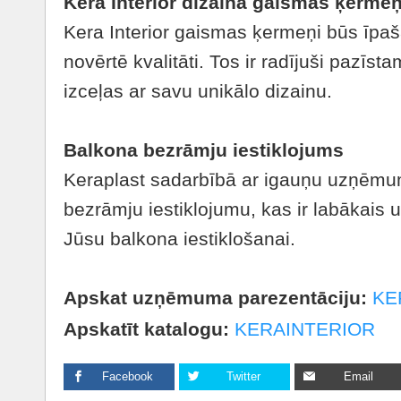
Kera Interior dizaina gaismas ķermeņ
Kera Interior gaismas ķermeņi būs īpaš
novērtē kvalitāti. Tos ir radījuši pazīst
izceļas ar savu unikālo dizainu.
Balkona bezrāmju iestiklojums
Keraplast sadarbībā ar igauņu uzņēm
bezrāmju iestiklojumu, kas ir labākais
Jūsu balkona iestiklošanai.
Apskat uzņēmuma parezentāciju:
KE
Apskatīt katalogu:
KERAINTERIOR
Facebook
Twitter
Email