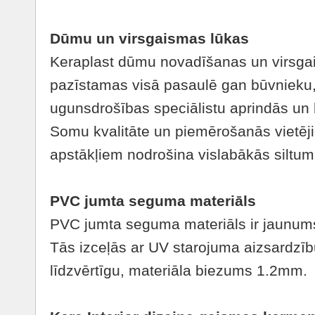
Dūmu un virsgaismas lūkas
Keraplast dūmu novadīšanas un virsgai
pazīstamas visā pasaulē gan būvnieku,
ugunsdrošības speciālistu aprindās un
Somu kvalitāte un piemērošanās vietēj
apstākļiem nodrošina vislabākās siltu
PVC jumta seguma materiāls
PVC jumta seguma materiāls ir jaunums 
Tās izceļās ar UV starojuma aizsardzīb
līdzvērtīgu, materiāla biezums 1.2mm.