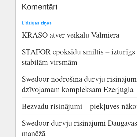
Komentāri
Līdzīgas ziņas
KRASO atver veikalu Valmierā
STAFOR epoksīdu smiltis – izturīgs
stabilām virsmām
Swedoor nodrošina durvju risinājum
dzīvojamam kompleksam Ezerjugla
Bezvadu risinājumi – piekļuves nāko
Swedoor durvju risinājumi Daugavas 
manēžā