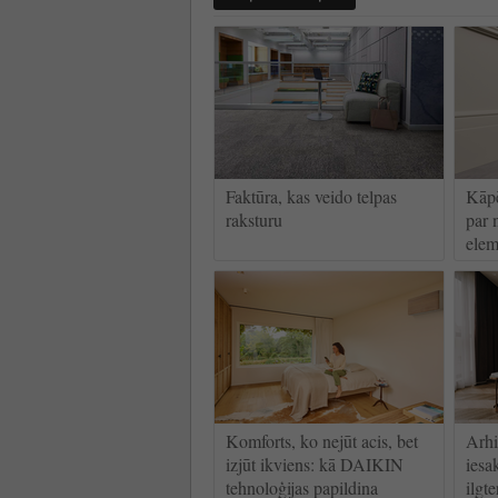
Faktūra, kas veido telpas
Kāpē
raksturu
par 
elem
Komforts, ko nejūt acis, bet
Arhi
izjūt ikviens: kā DAIKIN
iesa
tehnoloģijas papildina
ilgt