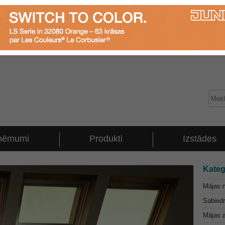
ņēmumi
Produkti
Izstādes
Kateg
Mājas m
Sabiedr
Mājas a