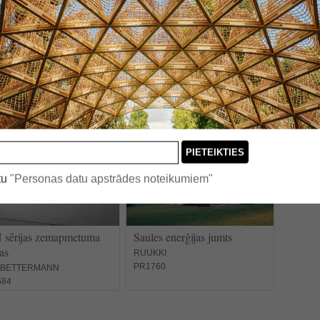
mas šahtas
Zaļie jumti
ROOFTEH
877
PR1895
PIETEIKTIES
tu
"Personas datu apstrādes noteikumiem"
 sērijas zemapmetuma
Saules enerģijas jumts
as
RUUKKI
PR1760
 BETTERMANN
584