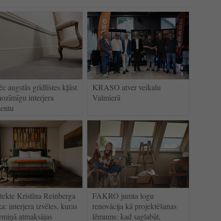
c augstās grīdlīstes kļūst
KRASO atver veikalu
nozīmīgu interjera
Valmierā
entu
tekte Kristīna Reinberga
FAKRO jumta logu
ka: interjera izvēles, kuras
renovācija kā projektēšanas
ermiņā atmaksājas
lēmums: kad saglabāt,