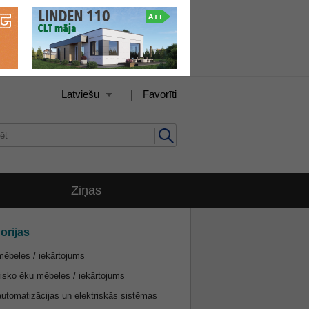
|
Latviešu
Favorīti
Ziņas
orijas
ēbeles / iekārtojums
isko ēku mēbeles / iekārtojums
utomatizācijas un elektriskās sistēmas