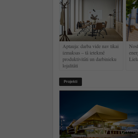
Aptauja: darba vide nav tikai
Nosl
izmaksas – tā ietekmē
ener
produktivitāti un darbinieku
Liel
lojalitāti
Projekti