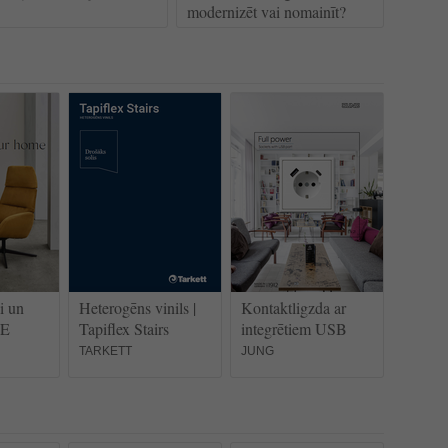
modernizēt vai nomainīt?
i un
Heterogēns vinils |
Kontaktligzda ar
BE
Tapiflex Stairs
integrētiem USB
TARKETT
JUNG