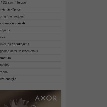
i / Dārzam / Terasei
urvis un kāpnes
un grīdas segumi
s sienas un griesti
mojums
nika
niecība / aprīkojums
pdares darbi un inženiertīkli
mmatūra
rošība
tēšana
tīvā enerģija