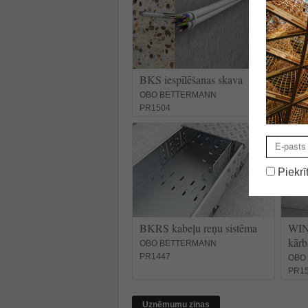
BKS iespīlēšanas skava
Gais
OBO BETTERMANN
ACO
PR1504
PR1
Piekrī
BKRS kabeļu reņu sistēma
WIN
kārb
OBO BETTERMANN
PR1447
OBO
PR1
Uzņēmumu ziņas