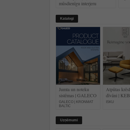
mūsdienīgu interjeru
Katalogi
Jumta un noteku
Atpūtas krēsl
sistēmas | GALECO
dīvāni | KE
GALECO | KRONMAT
ISKU
BALTIC
Uzņēmumi