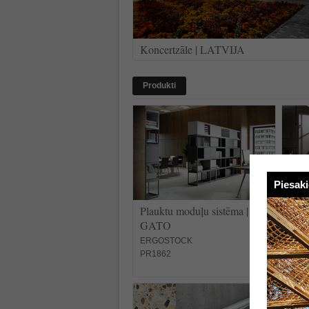
Koncertzāle | LATVIJA
Produkti
Piesak
Plauktu moduļu sistēma |
Homm
GATO
VILL
PR1
ERGOSTOCK
PR1862