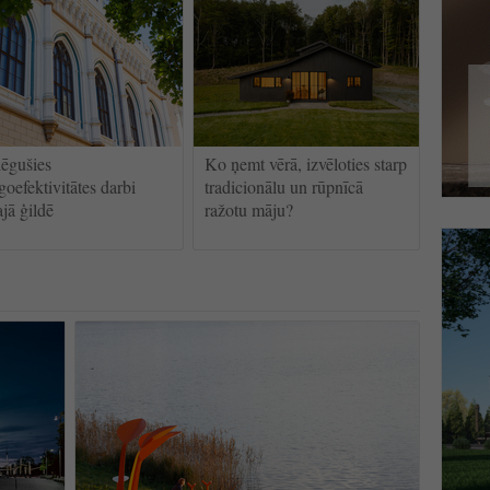
ēgušies
Ko ņemt vērā, izvēloties starp
goefektivitātes darbi
tradicionālu un rūpnīcā
ajā ģildē
ražotu māju?