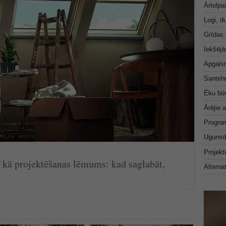
Ārtelpa
Logi, d
Grīdas 
Iekšējā
Apgais
Santeh
Ēku būv
Ārējie a
Progra
Ugunsd
Projek
kā projektēšanas lēmums: kad saglabāt,
Alterna