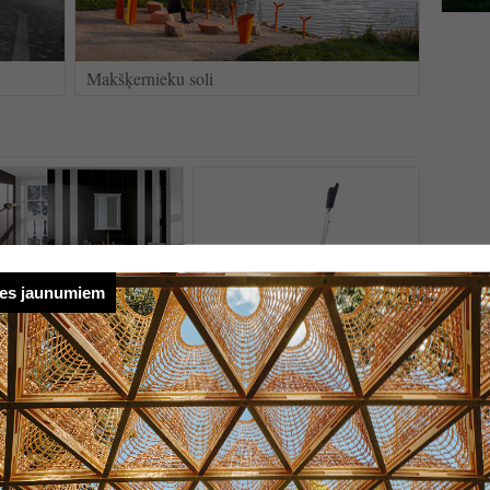
Makšķernieku soli
ies jaunumiem
age sērijas produkti
Universāla slīpmašīna grīdas
sagatavošanai no Alīdz Z |
EROY & BOCH pārstāv...
DISCUS
547
ABSCHLIFF LATVIJA
PR1311