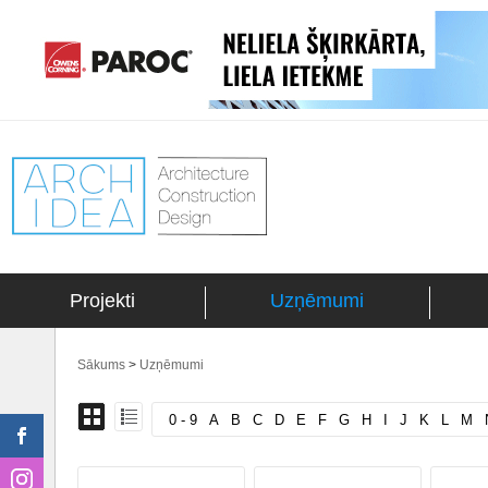
Projekti
Uzņēmumi
Sākums
>
Uzņēmumi
0 - 9
A
B
C
D
E
F
G
H
I
J
K
L
M