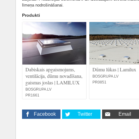
līmeņa nodrošināšanai.
Produkti
Dabiskais apgaismojums,
Dūmu lūkas | Lamilux
ventilācija, dūmu novadīšana,
BOSGRUPA.LV
gaismas joslas | LAMILUX
PR0851
BOSGRUPA.LV
PR1661
Facebook
Twitter
Email