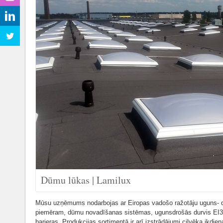
Dūmu lūkas | Lamilux
Mūsu uzņēmums nodarbojas ar Eiropas vadošo ražotāju uguns- dr
piemēram, dūmu novadīšanas sistēmas, ugunsdrošās durvis EI30 
barjeras. Produkcijas sortimentā ir arī izstrādājumi cilvēka ikdi