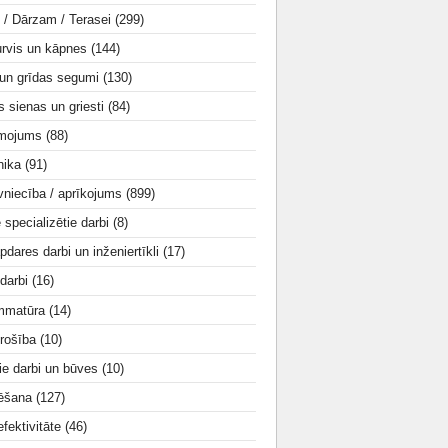
i / Dārzam / Terasei
(299)
urvis un kāpnes
(144)
 un grīdas segumi
(130)
s sienas un griesti
(84)
smojums
(88)
nika
(91)
vniecība / aprīkojums
(899)
e specializētie darbi
(8)
apdares darbi un inženiertīkli
(17)
 darbi
(16)
mmatūra
(14)
rošība
(10)
ie darbi un būves
(10)
tēšana
(127)
fektivitāte
(46)