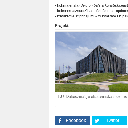
- kokmateriāla (
dēļu un balsta konstrukcijas
- koksnes aizsardzības pārklājuma - apdares
- izmantotie stiprinājumi - to kvalitāte un pa
Projekti
LU Dabaszinātņu akadēmiskais centrs
Facebook
Twitter