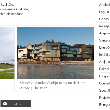
) kvalitāte;
Ārtelpa
 materiāla kvalitāte;
Logi, d
reiza pielietošana.
Grīdas
Iekšējā
Apgai
Santeh
Ēku bū
Iekšēji
Ārējie 
Dažādi
Progra
Mazstāvu daudzdzīvokļu nams un darījumu
Ugunsd
iestāde | The Pearl
Speciāl
Projek
Email
Energoe