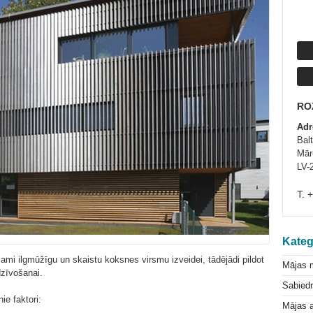
RO
Adr
Bal
Mār
LV-
T. 
Kateg
mi ilgmūžīgu un skaistu koksnes virsmu izveidei, tādējādi pildot
Mājas 
dzīvošanai.
Sabiedr
ie faktori:
Mājas a