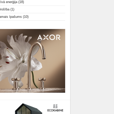
tīvā enerģija
(18)
drošība
(1)
amais īpašums
(10)