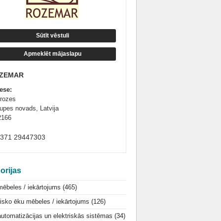
Sūtīt vēstuli
Apmeklēt mājaslapu
ZEMAR
ese:
trozes
upes novads, Latvija
2166
+371 29447303
orijas
mēbeles / iekārtojums
(465)
isko ēku mēbeles / iekārtojums
(126)
utomatizācijas un elektriskās sistēmas
(34)