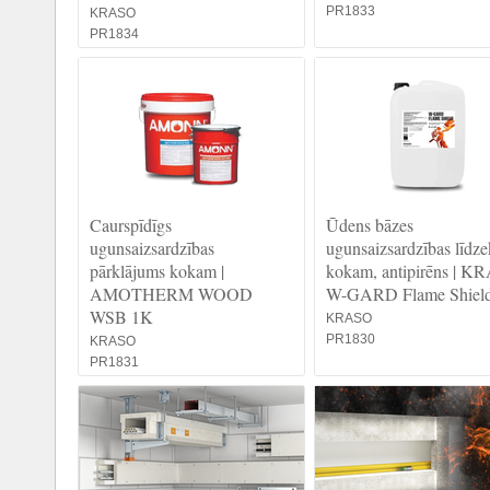
PR1833
KRASO
PR1834
Caurspīdīgs
Ūdens bāzes
ugunsaizsardzības
ugunsaizsardzības līdze
pārklājums kokam |
kokam, antipirēns | 
AMOTHERM WOOD
W-GARD Flame Shiel
WSB 1K
KRASO
PR1830
KRASO
PR1831