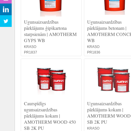
Ugunsaizsardzības
Ugunsaizsardzības
pārklājums ģipškartona
pārklājums betonam |
starpsienām | AMOTHERM
AMOTHERM CONC
GYPS WB
WB
KRASO
KRASO
PR1837
PR1836
Caurspīdīgs
Ugunsaizsardzības
ugunsaizsardzības
pārklājums kokam |
pārklājums kokam |
AMOTHERM WOOD 
AMOTHERM WOOD 450
SB 2K PU
SB 2K PU
KRASO