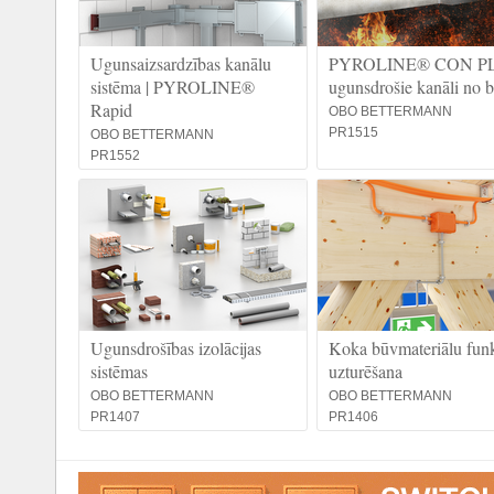
Ugunsaizsardzības kanālu
PYROLINE® CON P
sistēma | PYROLINE®
ugunsdrošie kanāli no 
Rapid
OBO BETTERMANN
PR1515
OBO BETTERMANN
PR1552
Ugunsdrošības izolācijas
Koka būvmateriālu funk
sistēmas
uzturēšana
OBO BETTERMANN
OBO BETTERMANN
PR1407
PR1406