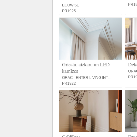
PR1
ECOWISE
PR1925
Griestu, aizkaru un LED
Deko
karnīzes
ORAC
PR1
ORAC - ENTER LIVING INT...
PR1922
Grīdlīstes
Ergo