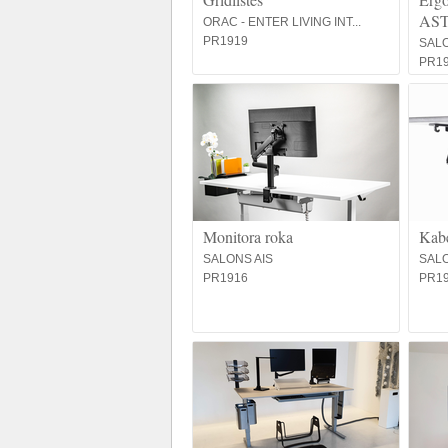
AS
ORAC - ENTER LIVING INT...
PR1919
SALO
PR1
Monitora roka
Kabe
SALONS AIS
SALO
PR1916
PR1