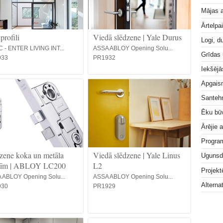
Mājas a
Ārtelpa
profili
Viedā slēdzene | Yale Durus
Logi, d
 - ENTER LIVING INT...
ASSA ABLOY Opening Solu...
Grīdas
933
PR1932
Iekšējā
Apgai
Santeh
Ēku bū
Ārējie 
Progra
zene koka un metāla
Viedā slēdzene | Yale Linus
Ugunsd
vīm | ABLOY LC200
L2
Projek
 ABLOY Opening Solu...
ASSA ABLOY Opening Solu...
Alterna
930
PR1929