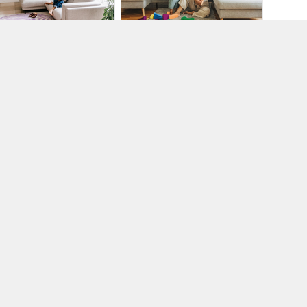
umsūknis gaiss/gaiss |
Siltumsūknis gaiss/gaiss |
ate 7100i
Climate 5100i
CH HOME COMFORT
BOSCH HOME COMFORT
912
PR1911
ulču krēsli | LANGLEY
Lietusūdens noteksistēma |
GALECO PVC
RODUKTI
909
GALECO | KRONMAT BALTIC
PR1908