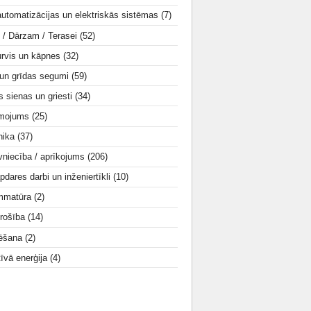
utomatizācijas un elektriskās sistēmas
(7)
i / Dārzam / Terasei
(52)
urvis un kāpnes
(32)
 un grīdas segumi
(59)
s sienas un griesti
(34)
smojums
(25)
nika
(37)
vniecība / aprīkojums
(206)
apdares darbi un inženiertīkli
(10)
mmatūra
(2)
rošība
(14)
tēšana
(2)
tīvā enerģija
(4)