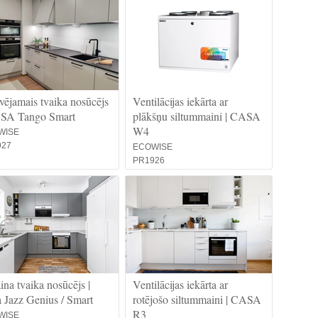
vējamais tvaika nosūcējs
Ventilācijas iekārta ar
ASA Tango Smart
plākšņu siltummaini | CASA
W4
WISE
927
ECOWISE
PR1926
ina tvaika nosūcējs |
Ventilācijas iekārta ar
 Jazz Genius / Smart
rotējošo siltummaini | CASA
R3
WISE