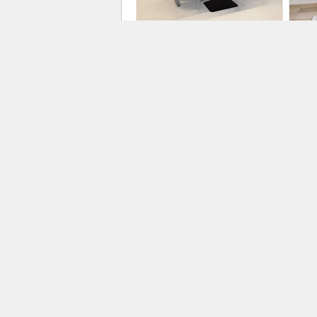
Elektriski regulējams galds |
Silt
Aero 2.0 Flex
Clim
SALONS AIS
BOS
PR1913
PR1
Multisplit klimata iekārta |
Sap
Climate 5000 M
AJ P
PR1
BOSCH HOME COMFORT
PR1910