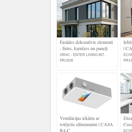
Fasādes dekoratīvie elementi
Iebū
- līstes, karnīzes un paneļi
| C
ORAC - ENTER LIVING INT...
ECO
PR1928
PR1
Ventilācijas iekārta ar
Diza
rotējošu siltummaini | CASA
Casa
R4-C
ECO