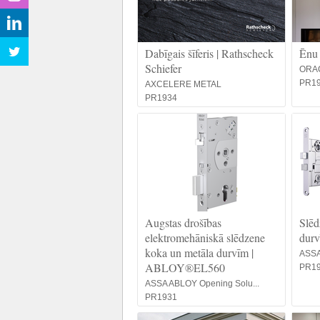
Dabīgais šīferis | Rathscheck
Ēnu 
Schiefer
ORAC
PR1
AXCELERE METAL
PR1934
Augstas drošības
Slēd
elektromehāniskā slēdzene
dur
koka un metāla durvīm |
ASSA
ABLOY®EL560
PR1
ASSA ABLOY Opening Solu...
PR1931