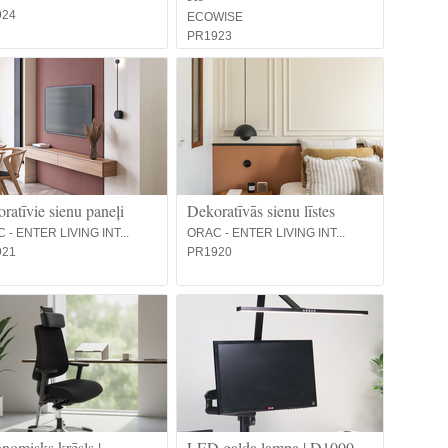
924
ECOWISE
PR1923
ratīvie sienu paneļi
Dekoratīvās sienu līstes
 - ENTER LIVING INT...
ORAC - ENTER LIVING INT...
921
PR1920
nomisks krēsls |
LED galda lampa | D1000