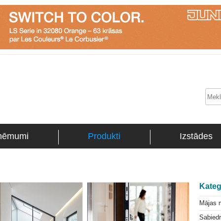
ņēmumi
Produkti
Izstādes
Kateg
Mājas 
Sabiedr