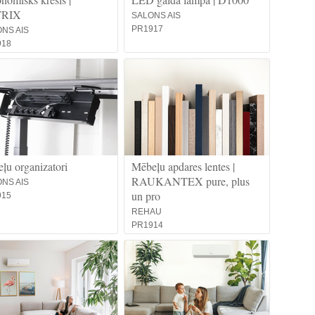
TRIX
SALONS AIS
PR1917
NS AIS
918
ļu organizatori
Mēbeļu apdares lentes |
RAUKANTEX pure, plus
NS AIS
un pro
915
REHAU
PR1914