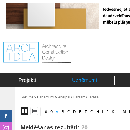
Projekti
Uzņēmumi
Sākums
>
Uzņēmumi
>
Ārtelpai / Dārzam / Terasei
0 - 9
A
B
C
D
E
F
G
H
I
J
K
L
M
Meklēšanas rezultāti:
20