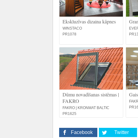
Ekskluzīvas dizaina kāpnes
Gran
WINSTACO
EVE
PR1078
PR1
Dūmu novadīšanas sistēmas |
Gais
FAKRO
FAKR
PR1
FAKRO | KRONMAT BALTIC
PR1625
Facebook
Twitter