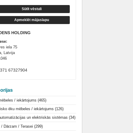
Sūtīt vēstuli
Apmeklēt mājaslapu
DENS HOLDING
ese:
ves iela 75
, Latvija
1046
+371 67327904
orijas
mēbeles / iekārtojums
(465)
isko ēku mēbeles / iekārtojums
(126)
utomatizācijas un elektriskās sistēmas
(34)
i / Dārzam / Terasei
(299)