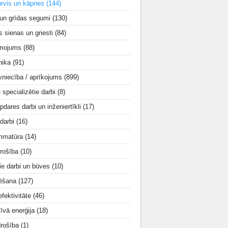
urvis un kāpnes
(144)
 un grīdas segumi
(130)
s sienas un griesti
(84)
smojums
(88)
nika
(91)
vniecība / aprīkojums
(899)
e specializētie darbi
(8)
apdares darbi un inženiertīkli
(17)
 darbi
(16)
mmatūra
(14)
rošība
(10)
ie darbi un būves
(10)
tēšana
(127)
fektivitāte
(46)
tīvā enerģija
(18)
drošība
(1)