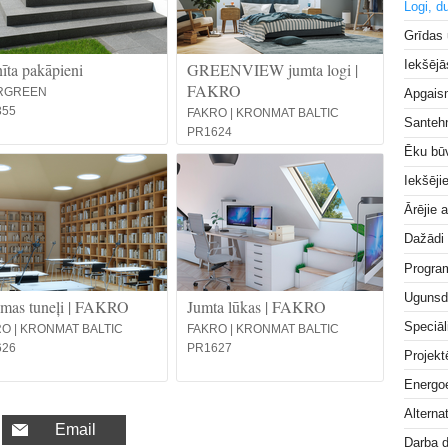
Logi, d
Grīdas
Iekšējā
īta pakāpieni
GREENVIEW jumta logi |
FAKRO
RGREEN
Apgai
355
FAKRO | KRONMAT BALTIC
Santeh
PR1624
Ēku bū
Iekšēji
Ārējie 
Dažādi
Progra
Ugunsd
mas tuneļi | FAKRO
Jumta lūkas | FAKRO
Speciāl
O | KRONMAT BALTIC
FAKRO | KRONMAT BALTIC
626
PR1627
Projek
Energoe
Alterna
Email
Darba 