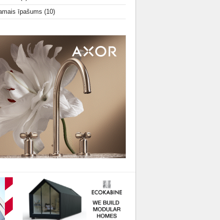
amais īpašums
(10)