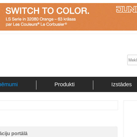
ņēmumi
Produkti
Izstādes
ciju portālā