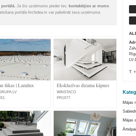
portālā.
Ja šis uzņēmums pieder tev,
kontaktējies ar mums
vietošana portālā Archidea.lv var palielināt tava uzņēmuma
AL
Adr
Zal
Rīga
LV-
T. 
 lūkas | Lamilux
Ekskluzīvas dizaina kāpnes
Kateg
GRUPA.LV
WINSTACO
851
PR1077
Mājas 
Sabiedr
Mājas a
Ārtelpa