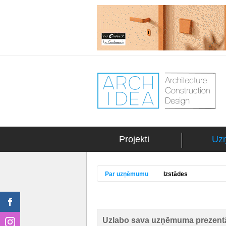
Projekti
Uz
Par uzņēmumu
Izstādes
Uzlabo sava uzņēmuma prezentā