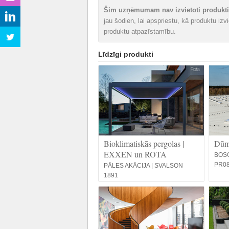
Šim uzņēmumam nav izvietoti produkti 
jau šodien, lai apspriestu, kā produktu iz
produktu atpazīstamību.
Līdzīgi produkti
Bioklimatiskās pergolas |
Dūmu
EXXEN un ROTA
BOS
PR0
PĀLES AKĀCIJA | SVALSON
1891