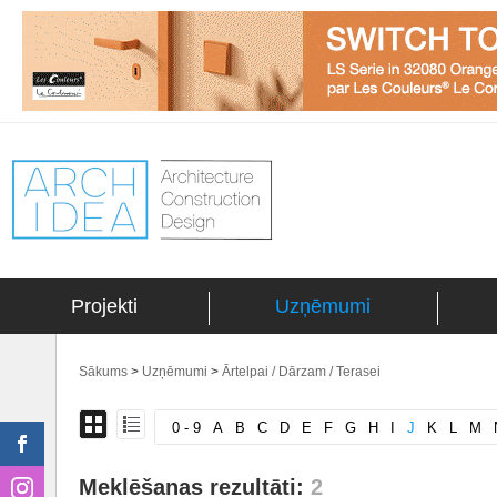
Projekti
Uzņēmumi
Sākums
>
Uzņēmumi
>
Ārtelpai / Dārzam / Terasei
0 - 9
A
B
C
D
E
F
G
H
I
J
K
L
M
Meklēšanas rezultāti:
2