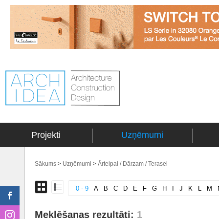
Projekti
Uzņēmumi
Sākums
>
Uzņēmumi
>
Ārtelpai / Dārzam / Terasei
0 - 9
A
B
C
D
E
F
G
H
I
J
K
L
M
Meklēšanas rezultāti:
1