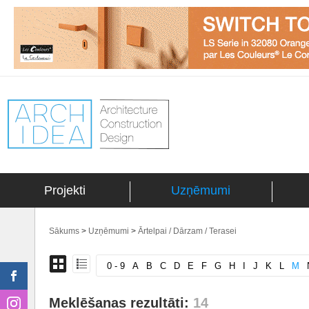
Projekti
Uzņēmumi
Sākums
>
Uzņēmumi
>
Ārtelpai / Dārzam / Terasei
0 - 9
A
B
C
D
E
F
G
H
I
J
K
L
M
Meklēšanas rezultāti:
14