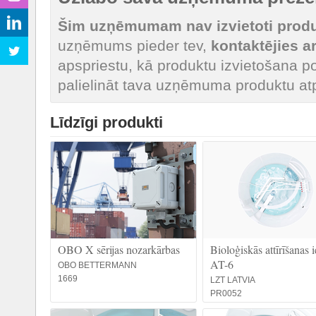
Šim uzņēmumam nav izvietoti produk
uzņēmums pieder tev,
kontaktējies 
apspriestu, kā produktu izvietošana po
palielināt tava uzņēmuma produktu at
Līdzīgi produkti
OBO X sērijas nozarkārbas
Bioloģiskās attīrīšanas i
AT-6
OBO BETTERMANN
1669
LZT LATVIA
PR0052