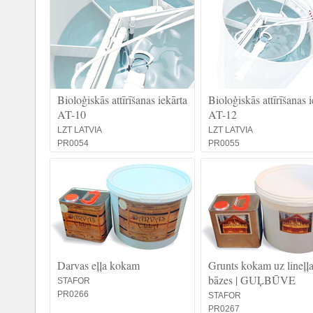
Bioloģiskās attīrīšanas iekārta
Bioloģiskās attīrīšanas i
AT-10
AT-12
LZT LATVIA
LZT LATVIA
PR0054
PR0055
Darvas eļļa kokam
Grunts kokam uz lineļļ
bāzes | GUĻBŪVE
STAFOR
PR0266
STAFOR
PR0267