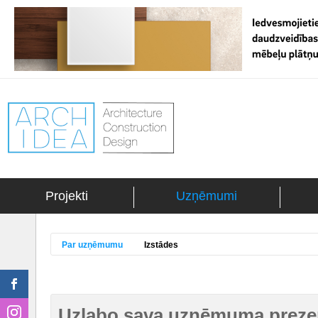
Projekti
Uzņēmumi
Par uzņēmumu
Izstādes
Uzlabo sava uzņēmuma prezen