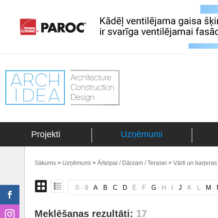
Projekti
Uzņēmumi
Sākums
>
Uzņēmumi
>
Ārtelpai / Dārzam / Terasei
>
Vārti un barjeras
0 - 9
A
B
C
D
E
F
G
H
I
J
K
L
M
Meklēšanas rezultāti:
17