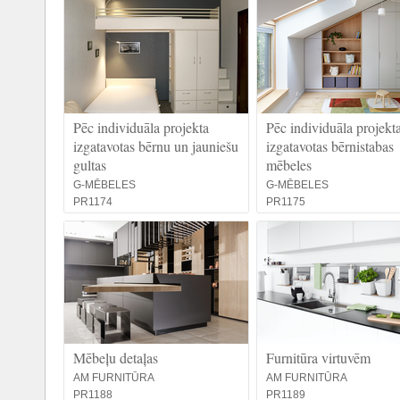
Pēc individuāla projekta
Pēc individuāla projekt
izgatavotas bērnu un jauniešu
izgatavotas bērnistabas
gultas
mēbeles
G-MĒBELES
G-MĒBELES
PR1174
PR1175
Mēbeļu detaļas
Furnitūra virtuvēm
AM FURNITŪRA
AM FURNITŪRA
PR1188
PR1189