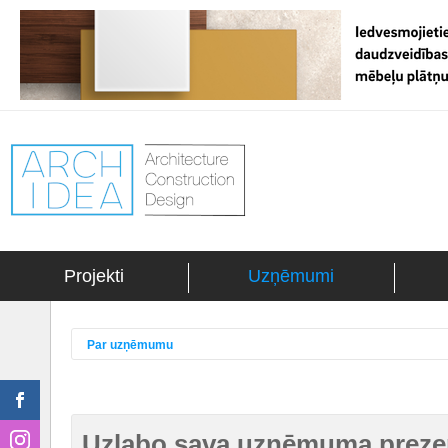
Projekti
Uzņēmumi
Par uzņēmumu
Uzlabo sava uzņēmuma prezen