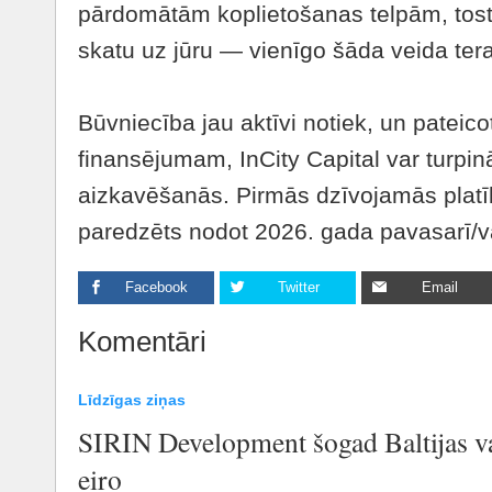
pārdomātām koplietošanas telpām, tostar
skatu uz jūru — vienīgo šāda veida ter
Būvniecība jau aktīvi notiek, un pateico
finansējumam, InCity Capital var turpin
aizkavēšanās. Pirmās dzīvojamās platī
paredzēts nodot 2026. gada pavasarī/v
Facebook
Twitter
Email
Komentāri
Līdzīgas ziņas
SIRIN Development šogad Baltijas va
eiro