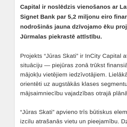
Capital ir noslēdzis vienošanos ar La
Signet Bank par 5,2 miljonu eiro fin
nodrošinās jauna dzīvojamo ēku proj
Jūrmalas piekrastē attīstību.
Projekts “Jūras Skati” ir InCity Capital a
situāciju — piejūras zonā trūkst finansiā
mājokļu vietējiem iedzīvotājiem. Lielāk
orientēti uz augstākās klases segmentu,
mājsaimniecību vajadzības otrajā plānā
“Jūras Skati” apvieno trīs būtiskus ele
izcilu atrašanās vietu un pieejamību. Dzī