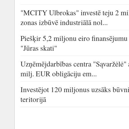
"MCITY Ulbrokas" investē teju 2 mil
zonas izbūvē industriālā nol...
Piešķir 5,2 miljonu eiro finansējum
"Jūras skati"
Uzņēmējdarbības centra "Sąvaržėlė" at
milj. EUR obligāciju em...
Investējot 120 miljonus uzsāks būvni
teritorijā