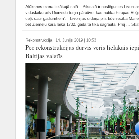
Alūksnes ezera lielākajā salā – Pilssalā ir noslēgusies Livoni
viduslaiku pils Dienvidu torņa pārbūve, kas notika Eiropas Reģ
ceļš caur gadsimtiem”. Livonijas ordeņa pils būvniecība Mari
bet Ziemeļu kara laikā 1702. gadā tā tika sagrauta. Proj ...
Skat
Rekonstrukcija
|
14. Jūnijs 2019 | 10:53
Pēc rekonstrukcijas durvis vēris lielākais iep
Baltijas valstīs