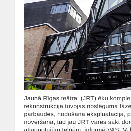
Jaunā Rīgas teātra (JRT) ēku komple
rekonstrukcija tuvojas noslēguma fāzei
pārbaudes, nodošana ekspluatācijā, pa
novēršana, tad jau JRT varēs sākt do
atjaunotajām telpām, informē VAS “Va