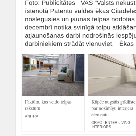
Foto: Publicitātes VAS “Valsts nekus
īstenotā Patentu valdes ēkas Citadeles
noslēgusies un jaunās telpas nodotas 
decembrī notika svinīgā telpu atklāša
atjaunošanas darbi nodrošinās iespēj
darbiniekiem strādāt vienuviet. Ēkas a
Faktūra, kas veido telpas
Kāpēc augstās grīdlīste
raksturu
par nozīmīgu interjera
elementu
ANITRA
ORAC - ENTER LIVING
INTERIORS