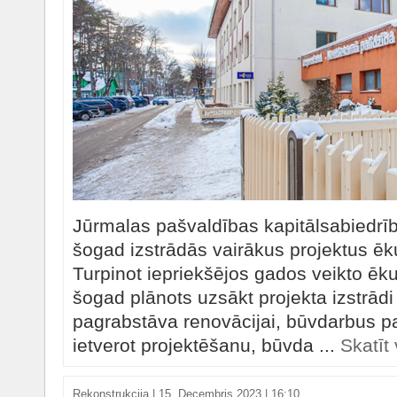
Jūrmalas pašvaldības kapitālsabiedrī
šogad izstrādās vairākus projektus ēk
Turpinot iepriekšējos gados veikto ēku
šogad plānots uzsākt projekta izstrād
pagrabstāva renovācijai, būvdarbus p
ietverot projektēšanu, būvda ...
Skatīt
Rekonstrukcija
|
15. Decembris 2023 | 16:10