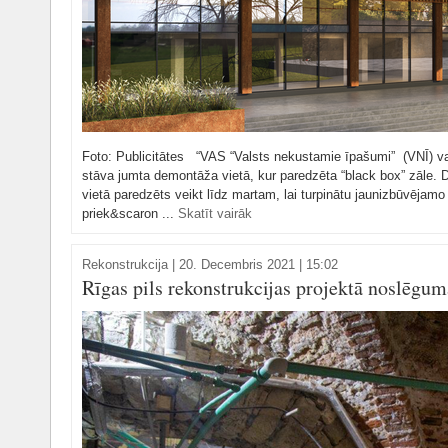
Foto: Publicitātes “VAS “Valsts nekustamie īpašumi” (VNĪ) va
stāva jumta demontāža vietā, kur paredzēta “black box” zāle.
vietā paredzēts veikt līdz martam, lai turpinātu jaunizbūvējamo 
priek&scaron ...
Skatīt vairāk
Rekonstrukcija
|
20. Decembris 2021 | 15:02
Rīgas pils rekonstrukcijas projektā noslēgu