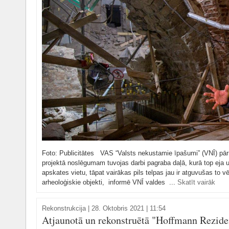
Foto: Publicitātes VAS “Valsts nekustamie īpašumi” (VNĪ) pārr
projektā noslēgumam tuvojas darbi pagraba daļā, kurā top eja 
apskates vietu, tāpat vairākas pils telpas jau ir atguvušas to vē
arheoloģiskie objekti, informē VNĪ valdes ...
Skatīt vairāk
Rekonstrukcija
|
28. Oktobris 2021 | 11:54
Atjaunotā un rekonstruētā "Hoffmann Rezid