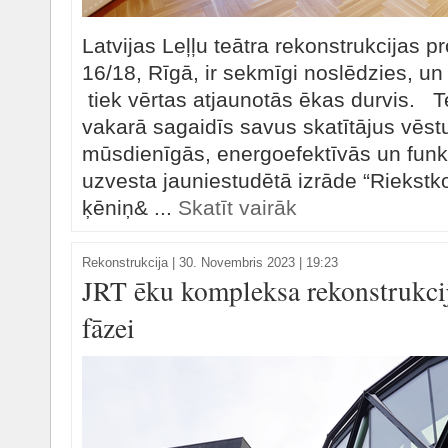
Latvijas Leļļu teātra rekonstrukcijas pr
16/18, Rīgā, ir sekmīgi noslēdzies, un
tiek vērtas atjaunotās ēkas durvis. Te
vakarā sagaidīs savus skatītājus vēstu
mūsdienīgās, energoefektīvās un funkc
uzvesta jauniestudētā izrāde “Riekstk
ķēniņ& ...
Skatīt vairāk
Rekonstrukcija
|
30. Novembris 2023 | 19:23
JRT ēku kompleksa rekonstrukci
fāzei