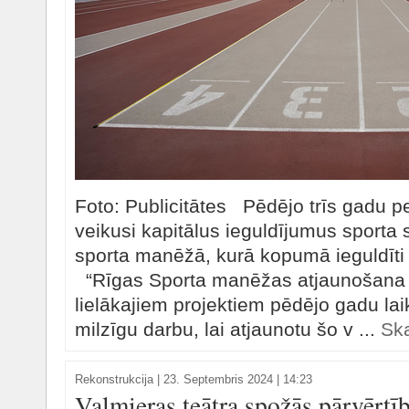
Foto: Publicitātes Pēdējo trīs gadu p
veikusi kapitālus ieguldījumus sporta 
sporta manēžā, kurā kopumā ieguldīti a
“Rīgas Sporta manēžas atjaunošana 
lielākajiem projektiem pēdējo gadu la
milzīgu darbu, lai atjaunotu šo v ...
Ska
Rekonstrukcija
|
23. Septembris 2024 | 14:23
Valmieras teātra spožās pārvērtī