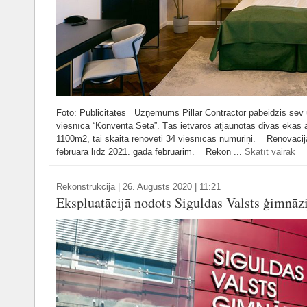
Foto: Publicitātes Uzņēmums Pillar Contractor pabeidzis sev u
viesnīcā “Konventa Sēta”. Tās ietvaros atjaunotas divas ēkas 
1100m2, tai skaitā renovēti 34 viesnīcas numuriņi. Renovācija
februāra līdz 2021. gada februārim. Rekon ...
Skatīt vairāk
Rekonstrukcija
|
26. Augusts 2020 | 11:21
Ekspluatācijā nodots Siguldas Valsts ģimnāzi