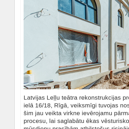
Latvijas Leļļu teātra rekonstrukcijas p
ielā 16/18, Rīgā, veiksmīgi tuvojas 
šim jau veikta virkne ievērojamu pār
procesu, lai saglabātu ēkas vēsturisk
mūsdienu prasībām atbilstošus risinā