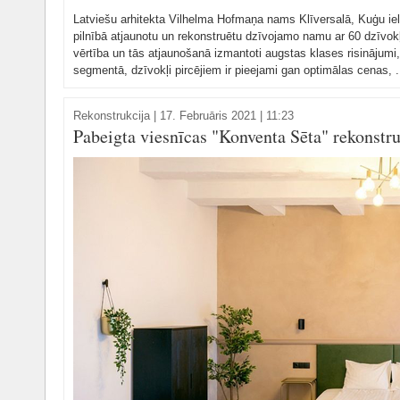
Latviešu arhitekta Vilhelma Hofmaņa nams Klīversalā, Kuģu ielā
pilnībā atjaunotu un rekonstruētu dzīvojamo namu ar 60 dzīvokļ
vērtība un tās atjaunošanā izmantoti augstas klases risinājumi
segmentā, dzīvokļi pircējiem ir pieejami gan optimālas cenas, .
Rekonstrukcija
|
17. Februāris 2021 | 11:23
Pabeigta viesnīcas "Konventa Sēta" rekonstru