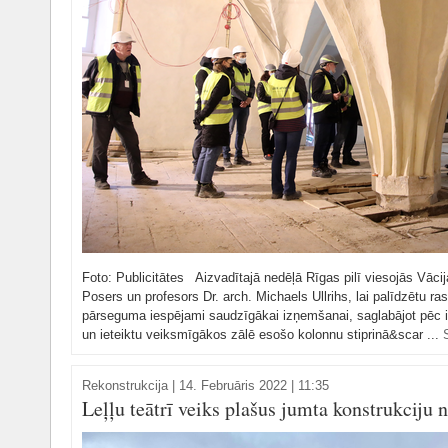
Foto: Publicitātes Aizvadītajā nedēļā Rīgas pilī viesojās Vācij
Posers un profesors Dr. arch. Michaels Ullrihs, lai palīdzētu r
pārseguma iespējami saudzīgākai izņemšanai, saglabājot pēc ie
un ieteiktu veiksmīgākos zālē esošo kolonnu stiprinā&scar ...
Rekonstrukcija
|
14. Februāris 2022 | 11:35
Leļļu teātrī veiks plašus jumta konstrukciju