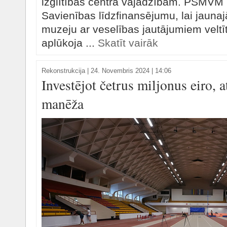
izglītības centra vajadzībām. PSMVM ir
Savienības līdzfinansējumu, lai jaunaj
muzeju ar veselības jautājumiem veltī
aplūkoja ...
Skatīt vairāk
Rekonstrukcija
|
24. Novembris 2024 | 14:06
Investējot četrus miljonus eiro, 
manēža