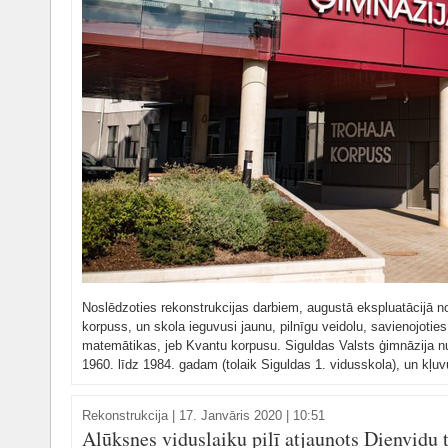
Noslēdzoties rekonstrukcijas darbiem, augustā ekspluatācijā n
korpuss, un skola ieguvusi jaunu, pilnīgu veidolu, savienojotie
matemātikas, jeb Kvantu korpusu. Siguldas Valsts ģimnāzija nu 
1960. līdz 1984. gadam (tolaik Siguldas 1. vidusskola), un kļuvu
Rekonstrukcija
|
17. Janvāris 2020 | 10:51
Alūksnes viduslaiku pilī atjaunots Dienvidu 