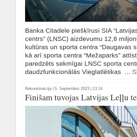
Banka Citadele piešķīrusi SIA “Latvija
centrs” (LNSC) aizdevumu 12,8 miljo
kultūras un sporta centra “Daugavas st
kā arī sporta centra “Mežaparks” attī
paredzēts sekmīgai LNSC sporta centr
daudzfunkcionālās Vieglatlētikas ...
S
Rekonstrukcija
|
5. Septembris 2023 | 13:14
Finišam tuvojas Latvijas Leļļu te