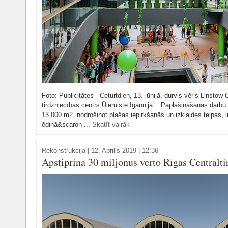
Foto: Publicitātes Ceturtdien, 13. jūnijā, durvis vēris Linsto
tirdzniecības centrs Ülemiste Igaunijā. Paplašināšanas darbu re
13 000 m2, nodrošinot plašas iepirkšanās un izklaides telpas, li
ēdinā&scaron ...
Skatīt vairāk
Rekonstrukcija
|
12. Aprilis 2019 | 12:36
Apstiprina 30 miljonus vērto Rīgas Centrālti