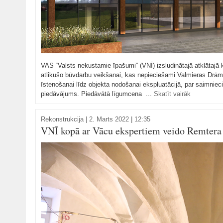
VAS “Valsts nekustamie īpašumi” (VNĪ) izsludinātajā atklāta
atlikušo būvdarbu veikšanai, kas nepieciešami Valmieras Drā
īstenošanai līdz objekta nodošanai ekspluatācijā, par saimnie
piedāvājums. Piedāvātā līgumcena ...
Skatīt vairāk
Rekonstrukcija
|
2. Marts 2022 | 12:35
VNĪ kopā ar Vācu ekspertiem veido Remtera 