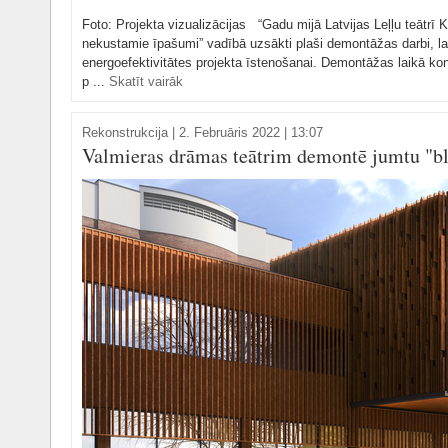
Foto: Projekta vizualizācijas “Gadu mijā Latvijas Leļļu teātrī 
nekustamie īpašumi” vadībā uzsākti plaši demontāžas darbi, l
energoefektivitātes projekta īstenošanai. Demontāžas laikā ko
p ...
Skatīt vairāk
Rekonstrukcija
|
2. Februāris 2022 | 13:07
Valmieras drāmas teātrim demontē jumtu "bla