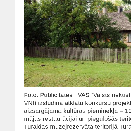
Foto: Publicitātes VAS “Valsts nekus
VNĪ) izsludina atklātu konkursu proje
aizsargājama kultūras pieminekļa – 1
mājas restaurācijai un piegulošās terit
Turaidas muzejrezervāta teritorijā Tura