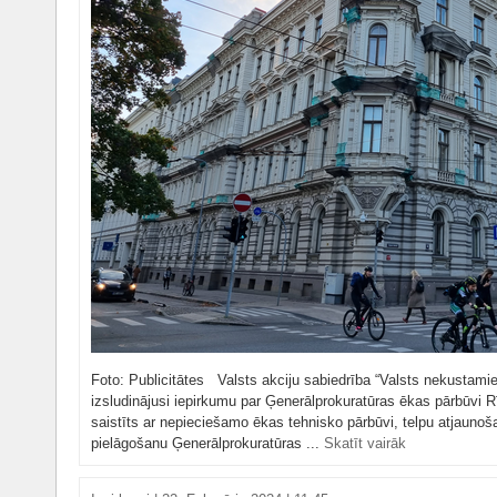
Foto: Publicitātes Valsts akciju sabiedrība “Valsts nekustamie
izsludinājusi iepirkumu par Ģenerālprokuratūras ēkas pārbūvi Rī
saistīts ar nepieciešamo ēkas tehnisko pārbūvi, telpu atjaunoš
pielāgošanu Ģenerālprokuratūras ...
Skatīt vairāk