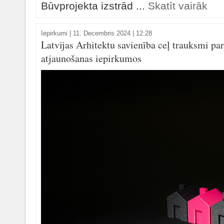
Būvprojekta izstrād ...
Skatīt vairāk
Iepirkumi
|
11. Decembris 2024 | 12:28
Latvijas Arhitektu savienība ceļ trauksmi
atjaunošanas iepirkumos