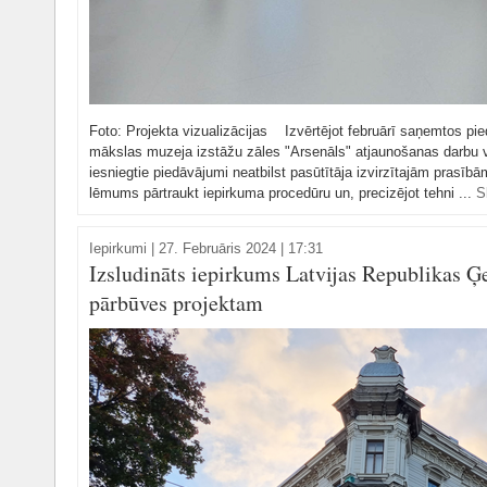
Foto: Projekta vizualizācijas Izvērtējot februārī saņemtos pi
mākslas muzeja izstāžu zāles "Arsenāls" atjaunošanas darbu v
iesniegtie piedāvājumi neatbilst pasūtītāja izvirzītajām prasīb
lēmums pārtraukt iepirkuma procedūru un, precizējot tehni ...
S
Iepirkumi
|
27. Februāris 2024 | 17:31
Izsludināts iepirkums Latvijas Republikas Ģ
pārbūves projektam