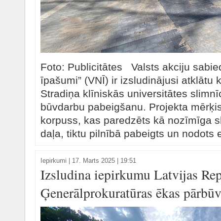
Foto: Publicitātes Valsts akciju sabie
īpašumi” (VNĪ) ir izsludinājusi atklātu
Stradiņa klīniskās universitātes slimn
būvdarbu pabeigšanu. Projekta mērķis 
korpuss, kas paredzēts kā nozīmīga sl
daļa, tiktu pilnībā pabeigts un nodots 
Iepirkumi
|
17. Marts 2025 | 19:51
Izsludina iepirkumu Latvijas Re
Ģenerālprokuratūras ēkas pārbūv