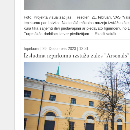
Foto: Projekta vizualizācijas Trešdien, 21. februārī, VAS “Va
iepirkumu par Latvijas Nacionālā mākslas muzeja izstāžu zāle
kurā tika saņemti divi piedāvājumi ar piedāvāto līgumcenu no 14
Turpmākās darbības ietver piedāvājum ...
Skatīt vairāk
Iepirkumi
|
29. Decembris 2023 | 12:31
Izsludina iepirkumu izstāžu zāles "Arsenāls"