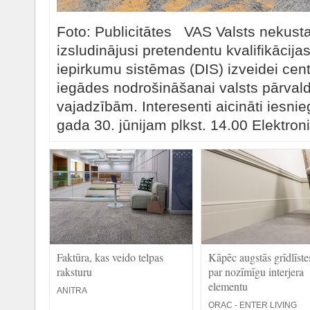
Foto: Publicitātes VAS Valsts nekusta
izsludinājusi pretendentu kvalifikācija
iepirkumu sistēmas (DIS) izveidei cent
iegādes nodrošināšanai valsts pārval
vajadzībām. Interesenti aicināti iesni
gada 30. jūnijam plkst. 14.00 Elektroni
Faktūra, kas veido telpas
Kāpēc augstās grīdlīste
raksturu
par nozīmīgu interjera
elementu
ANITRA
ORAC - ENTER LIVING