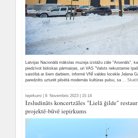
Latvijas Nacionālā mākslas muzeja izstāžu zāle "Arsenāls", kas
piedzīvot būtiskas pārmaiņas, un VAS "Valsts nekustamie īpašu
saistībā ar šiem darbiem, informē VNĪ valdes locekle Jeļena G
paredzēts uzturēt pilsētā modernās kultūras pulsu, sa ...
Skatīt
Iepirkumi
|
9. Novembris 2023 | 15:14
Izsludināts koncertzāles "Lielā ģilde" restau
projektē-būvē iepirkums