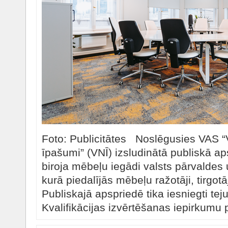
Foto: Publicitātes Noslēgusies VAS “
īpašumi” (VNĪ) izsludinātā publiskā ap
biroja mēbeļu iegādi valsts pārvaldes
kurā piedalījās mēbeļu ražotāji, tirgotāj
Publiskajā apspriedē tika iesniegti tej
Kvalifikācijas izvērtēšanas iepirkumu 