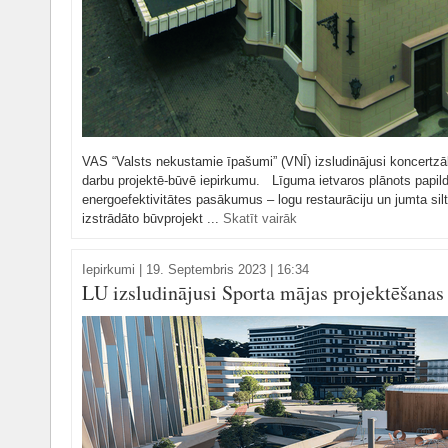
VAS “Valsts nekustamie īpašumi” (VNĪ) izsludinājusi koncertzāl
darbu projektē-būvē iepirkumu. Līguma ietvaros plānots papildi
energoefektivitātes pasākumus – logu restaurāciju un jumta silti
izstrādāto būvprojekt ...
Skatīt vairāk
Iepirkumi
|
19. Septembris 2023 | 16:34
LU izsludinājusi Sporta mājas projektēšanas