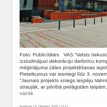
Foto: Publicitātes VAS “Valsts nekus
izsludinājusi dekorāciju darbnīcu kom
mēģinājuma zāles projektēšanas iepir
Pieteikumus var iesniegt līdz 3. nove
“Jaunais projekts sniegs iespēju Valmie
straujāk, ar pilnībā pielāgotām telpām
vairāk
Iepirkumi
|
8. Oktobris 2025 | 13:11