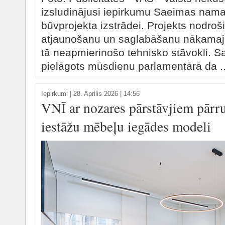
izsludinājusi iepirkumu Saeimas nama
būvprojekta izstrādei. Projekts nodroš
atjaunošanu un saglabāšanu nākama
tā neapmierinošo tehnisko stāvokli. 
pielāgots mūsdienu parlamentārā da .
Iepirkumi
|
28. Aprilis 2026 | 14:56
VNĪ ar nozares pārstāvjiem pārru
iestāžu mēbeļu iegādes modeli