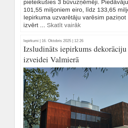
pieteikušies 3 būvuzņēmēji. Piedāvāj
101,55 miljoniem eiro, līdz 133,65 mil
Iepirkuma uzvarētāju varēsim paziņo
izvērt ...
Skatīt vairāk
Iepirkumi
|
16. Oktobris 2025 | 12:26
Izsludināts iepirkums dekorācij
izveidei Valmierā