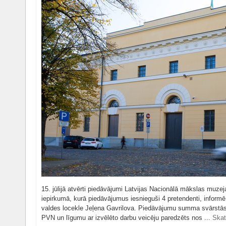
15. jūlijā atvērti piedāvājumi Latvijas Nacionālā mākslas muze
iepirkumā, kurā piedāvājumus iesnieguši 4 pretendenti, inform
valdes locekle Jeļena Gavrilova. Piedāvājumu summa svārstās 
PVN un līgumu ar izvēlēto darbu veicēju paredzēts nos ...
Skat