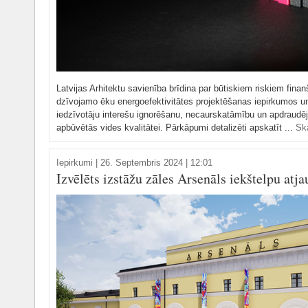
Latvijas Arhitektu savienība brīdina par būtiskiem riskiem fina
dzīvojamo ēku energoefektivitātes projektēšanas iepirkumos un 
iedzīvotāju interešu ignorēšanu, necaurskatāmību un apdraudē
apbūvētās vides kvalitātei. Pārkāpumi detalizēti apskatīt ...
Ska
Iepirkumi
|
26. Septembris 2024 | 12:01
Izvēlēts izstāžu zāles Arsenāls iekštelpu atj