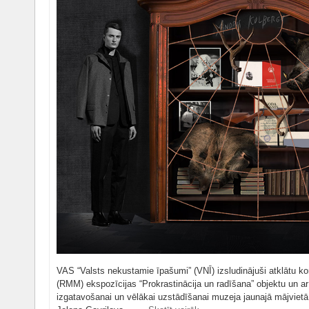
VAS “Valsts nekustamie īpašumi” (VNĪ) izsludinājuši atklātu 
(RMM) ekspozīcijas “Prokrastinācija un radīšana” objektu un ar 
izgatavošanai un vēlākai uzstādīšanai muzeja jaunajā mājvietā 