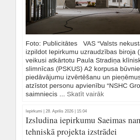
Foto: Publicitātes VAS “Valsts nekust
izpildot Iepirkumu uzraudzības biroja 
veikusi atkārtotu Paula Stradiņa klīnis
slimnīcas (PSKUS) A2 korpusa būvnie
piedāvājumu izvērtēšanu un pieņēmusi
atzīstot personu apvienību “NSHC Gro
saimniecis ...
Skatīt vairāk
Iepirkumi
|
28. Aprilis 2026 | 15:04
Izsludina iepirkumu Saeimas na
tehniskā projekta izstrādei