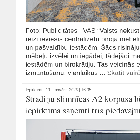
Foto: Publicitātes VAS “Valsts nekus
reizi ieviesīs centralizētu biroja mēbe
un pašvaldību iestādēm. Šāds risināj
mēbeļu izvēlei un iegādei, tādejādi ma
iestādēm un birokrātiju. Tas veicinās 
izmantošanu, vienlaikus ...
Skatīt vair
Iepirkumi
|
19. Janvāris 2026 | 16:05
Stradiņu slimnīcas A2 korpusa 
iepirkumā saņemti trīs piedāvāj