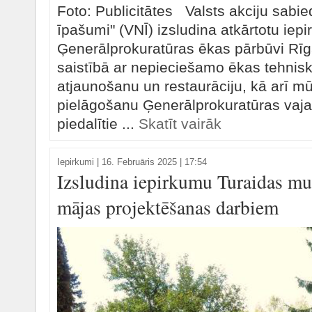
Foto: Publicitātes Valsts akciju sabie
īpašumi" (VNĪ) izsludina atkārtotu iep
Ģenerālprokuratūras ēkas pārbūvi Rīg
saistībā ar nepieciešamo ēkas tehnisk
atjaunošanu un restaurāciju, kā arī m
pielāgošanu Ģenerālprokuratūras vaja
piedalītie ...
Skatīt vairāk
Iepirkumi
|
16. Februāris 2025 | 17:54
Izsludina iepirkumu Turaidas mu
mājas projektēšanas darbiem