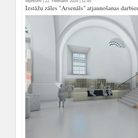
Iepirkumi
|
22. Februāris 2024 | 11:45
Izstāžu zāles "Arsenāls" atjaunošanas darbie