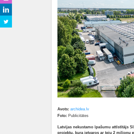
Avots:
archidea.lv
Foto:
Publicitātes
Latvijas nekustamo īpašumu attīstītājs S
projektu, kura ietvaros ar teju 2 miljonu