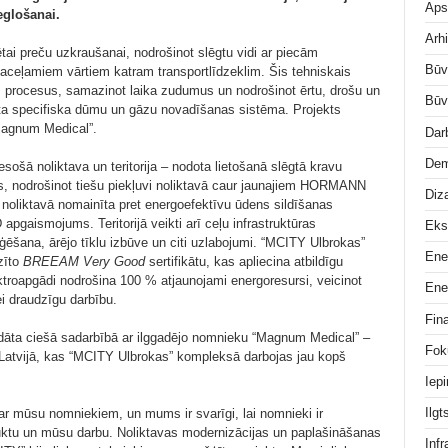
Aps
eglošanai.
Arhi
tai preču uzkraušanai, nodrošinot slēgtu vidi ar piecām
Būv
ceļamiem vārtiem katram transportlīdzeklim. Šis tehniskais
as procesus, samazinot laika zudumus un nodrošinot ērtu, drošu un
Būv
gota specifiska dūmu un gāzu novadīšanas sistēma. Projekts
Magnum Medical”.
Dar
Dem
esošā noliktava un teritorija – nodota lietošanā slēgtā kravu
efs, nodrošinot tiešu piekļuvi noliktavā caur jaunajiem HORMANN
Diz
noliktavā nomainīta pret energoefektīvu ūdens sildīšanas
apgaismojums. Teritorijā veikti arī ceļu infrastruktūras
Eks
ģēšana, ārējo tīklu izbūve un citi uzlabojumi. “MCITY Ulbrokas”
Ene
zīto
BREEAM Very Good
sertifikātu, kas apliecina atbildīgu
ktroapgādi nodrošina 100 % atjaunojami energoresursi, veicinot
Ene
ei draudzīgu darbību.
Fin
rādāta ciešā sadarbībā ar ilggadējo nomnieku “Magnum Medical” –
Fok
 Latvijā, kas “MCITY Ulbrokas” kompleksā darbojas jau kopš
Iep
Ilg
 ar mūsu nomniekiem, un mums ir svarīgi, lai nomnieki ir
uktu un mūsu darbu. Noliktavas modernizācijas un paplašināšanas
Infr