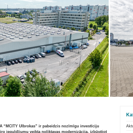
Ka
Aktu
IA “MCITY Ulbrokas” ir pabeidzis nozīmīgu investīciju
 eiro ieguldījumu veikta noliktavas modernizācija, izbūvējot