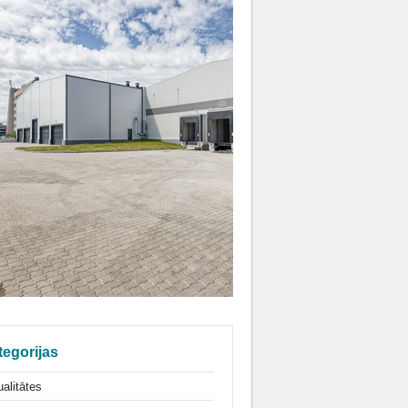
tegorijas
alitātes