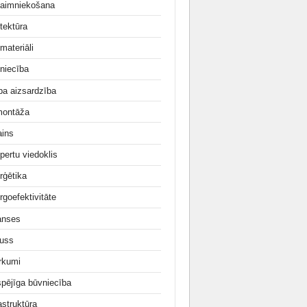
aimniekošana
tektūra
materiāli
niecība
ba aizsardzība
ontāža
ains
pertu viedoklis
rģētika
rgoefektivitāte
anses
uss
irkumi
tspējīga būvniecība
astruktūra