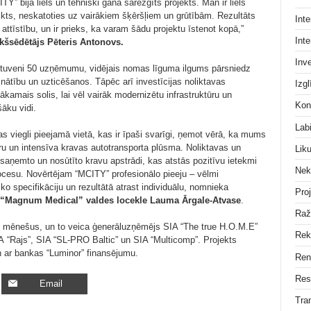
 bija liels un tehniski gana sarežģīts projekts. Man ir liels
ikts, neskatoties uz vairākiem šķēršļiem un grūtībām. Rezultāts
Inte
īstību, un ir prieks, ka varam šādu projektu īstenot kopā,”
Inte
kšsēdētājs Pēteris Antonovs.
Inve
 aptuveni 50 uzņēmumu, vidējais nomas līguma ilgums pārsniedz
nātību un uzticēšanos. Tāpēc arī investīcijas noliktavas
Izgl
ākamais solis, lai vēl vairāk modernizētu infrastruktūru un
Kon
āku vidi.
Lab
s viegli pieejamā vietā, kas ir īpaši svarīgi, ņemot vērā, ka mums
eru un intensīva kravas autotransporta plūsma. Noliktavas un
Lik
 saņemto un nosūtīto kravu apstrādi, kas atstās pozitīvu ietekmi
Nek
ocesu. Novērtējam “MCITY” profesionālo pieeju – vēlmi
isko specifikāciju un rezultātā atrast individuālu, nomnieka
Pro
“Magnum Medical” valdes locekle Lauma Ārgale-Atvase
.
Raž
0 mēnešus, un to veica ģenerāluzņēmējs SIA “The true H.O.M.E”
Rek
IA “Rajs”, SIA “SL-PRO Baltic” un SIA “Multicomp”. Projekts
n ar bankas “Luminor” finansējumu.
Ren
Res
Email
Tra