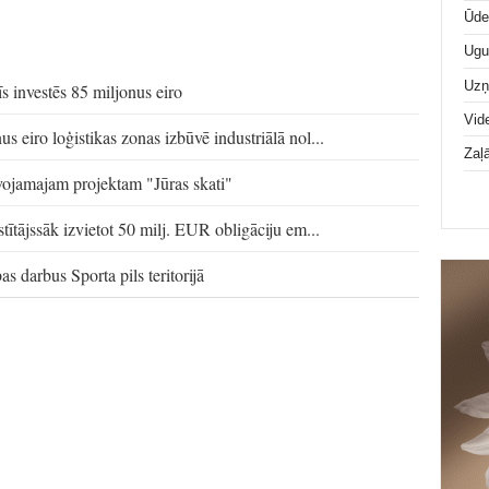
Ūde
Ugu
Uz
s investēs 85 miljonus eiro
Vid
 eiro loģistikas zonas izbūvē industriālā nol...
Zaļ
īvojamajam projektam "Jūras skati"
ītājssāk izvietot 50 milj. EUR obligāciju em...
s darbus Sporta pils teritorijā