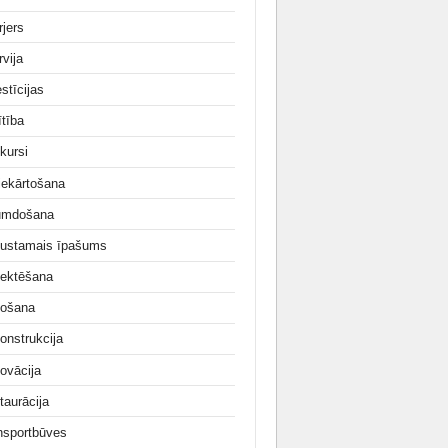
rjers
rvija
stīcijas
ītība
kursi
iekārtošana
umdošana
ustamais īpašums
jektēšana
ošana
onstrukcija
ovācija
taurācija
nsportbūves