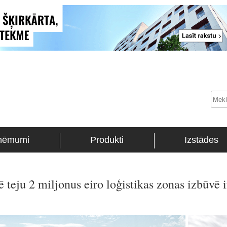
ņēmumi
Produkti
Izstādes
eju 2 miljonus eiro loģistikas zonas izbūvē i