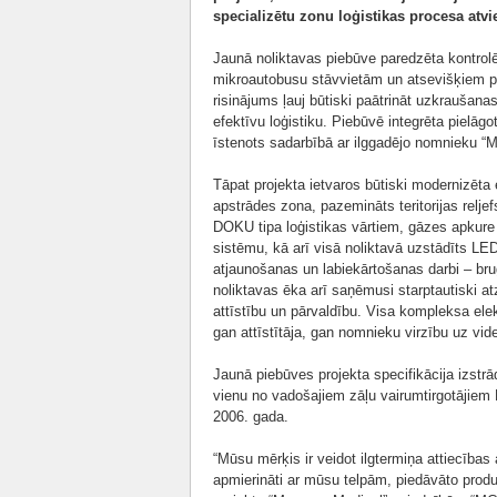
specializētu zonu loģistikas procesa atvi
Jaunā noliktavas piebūve paredzēta kontrolē
mikroautobusu stāvvietām un atsevišķiem pa
risinājums ļauj būtiski paātrināt uzkraušan
efektīvu loģistiku. Piebūvē integrēta pielā
īstenots sadarbībā ar ilggadējo nomnieku “
Tāpat projekta ietvaros būtiski modernizēta 
apstrādes zona, pazemināts teritorijas relj
DOKU tipa loģistikas vārtiem, gāzes apkure 
sistēmu, kā arī visā noliktavā uzstādīts LED 
atjaunošanas un labiekārtošanas darbi – bru
noliktavas ēka arī saņēmusi starptautiski at
attīstību un pārvaldību. Visa kompleksa ele
gan attīstītāja, gan nomnieku virzību uz vid
Jaunā piebūves projekta specifikācija izst
vienu no vadošajiem zāļu vairumtirgotājiem
2006. gada.
“Mūsu mērķis ir veidot ilgtermiņa attiecības
apmierināti ar mūsu telpām, piedāvāto prod