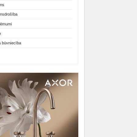
ns
nsdrošība
ņēmumi
e
ā būvniecība