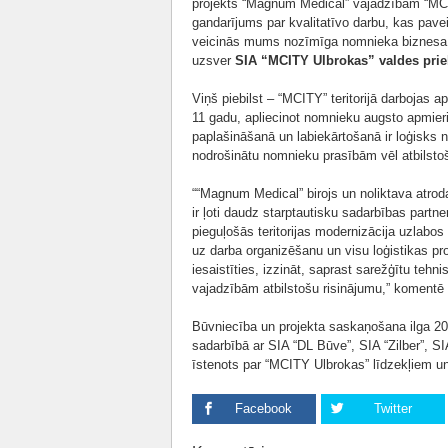
projekts “Magnum Medical” vajadzībām “MCITY”
gandarījums par kvalitatīvo darbu, kas pave
veicinās mums nozīmīga nomnieka biznesa att
uzsver
SIA “MCITY Ulbrokas” valdes prie
Viņš piebilst – “MCITY” teritorijā darbojas
11 gadu, apliecinot nomnieku augsto apmieri
paplašināšanā un labiekārtošanā ir loģisks n
nodrošinātu nomnieku prasībām vēl atbilstoš
““Magnum Medical” birojs un noliktava atroda
ir ļoti daudz starptautisku sadarbības partn
pieguļošās teritorijas modernizācija uzlabos
uz darba organizēšanu un visu loģistikas pr
iesaistīties, izzināt, saprast sarežģītu tehn
vajadzībām atbilstošu risinājumu,” komentē
Būvniecība un projekta saskaņošana ilga 2
sadarbībā ar SIA “DL Būve”, SIA “Zilber”, S
īstenots par “MCITY Ulbrokas” līdzekļiem u
Facebook
Twitter