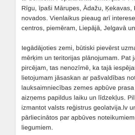
Rīgu, īpaši Mārupes, Ādažu, Ķekavas, 
novados. Vienlaikus pieaug arī interes
centros, piemēram, Liepājā, Jelgavā un
Iegādājoties zemi, būtiski pievērst uz
mērķim un teritorijas plānojumam. Pat
pircējam, tas nenozīmē, ka tajā iespē
lietojumam jāsaskan ar pašvaldības n
lauksaimniecības zemes apbūve prasa 
aizņems papildus laiku un līdzekļus. Pil
izmantot valsts reģistrus geolatvija.lv un
pārliecinātos par apbūves noteikumiem
liegumiem.