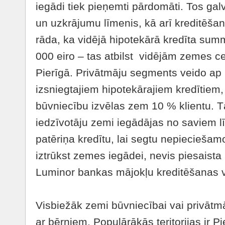
iegādi tiek pieņemti pārdomāti. Tos g
un uzkrājumu līmenis, kā arī kreditēša
rāda, ka vidējā hipotekārā kredīta sum
000 eiro – tas atbilst vidējām zemes 
Pierīgā. Privātmāju segments veido ap
izsniegtajiem hipotekārajiem kredītiem,
būvniecību izvēlas zem 10 % klientu. 
iedzīvotāju zemi iegādājas no saviem l
patēriņa kredītu, lai segtu nepiecieša
iztrūkst zemes iegādei, nevis piesaista
Luminor bankas mājokļu kreditēšanas v
Visbiežāk zemi būvniecībai vai privātm
ar bērniem. Populārākās teritorijas ir P