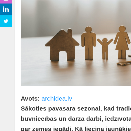
Avots:
archidea.lv
Sākoties pavasara sezonai, kad tradic
būvniecības un dārza darbi, iedzīvot
par zemes iegādi. Kā liecina jaunāk