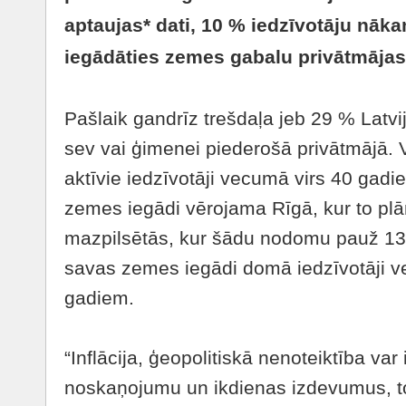
aptaujas* dati, 10 % iedzīvotāju nāka
iegādāties zemes gabalu privātmājas
Pašlaik gandrīz trešdaļa jeb 29 % Latvi
sev vai ģimenei piederošā privātmājā. V
aktīvie iedzīvotāji vecumā virs 40 gadi
zemes iegādi vērojama Rīgā, kur to plā
mazpilsētās, kur šādu nodomu pauž 13 
savas zemes iegādi domā iedzīvotāji v
gadiem.
“Inflācija, ģeopolitiskā nenoteiktība var
noskaņojumu un ikdienas izdevumus, 