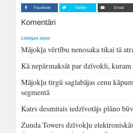
Facebook
Twitter
Email
Komentāri
Līdzīgas ziņas
Mājokļa vērtību nenosaka tikai tā atr
Kā nepārmaksāt par dzīvokli, kuram
Mājokļu tirgū saglabājas cenu kāpums
segmentā
Katrs desmitais iedzīvotājs plāno bū
Zunda Towers dzīvokļu elektroniskās 