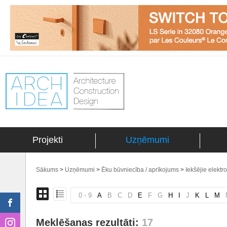
Projekti
Uzņēmumi
Sākums
>
Uzņēmumi
>
Ēku būvniecība / aprīkojums
>
Iekšējie elektr
0 - 9
A
B
C
D
E
F
G
H
I
J
K
L
M
Meklēšanas rezultāti:
17