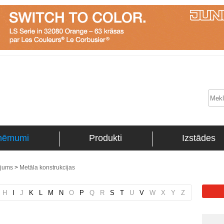
ņēmumi
Produkti
Izstādes
ojums
>
Metāla konstrukcijas
H
I
J
K
L
M
N
O
P
Q
R
S
T
U
V
W
X
Y
Z