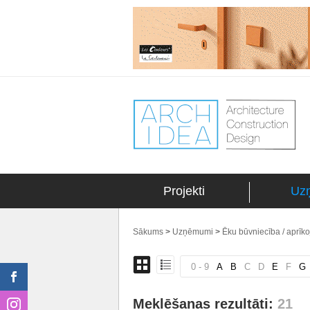
Projekti
Uz
Sākums
>
Uzņēmumi
>
Ēku būvniecība / aprīk
0 - 9
A
B
C
D
E
F
G
Meklēšanas rezultāti:
21