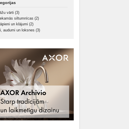
egorijas
āžu vārti
(3)
iekamās siltumnīcas
(2)
āpieni un klājumi
(2)
ti, audumi un loksnes
(3)