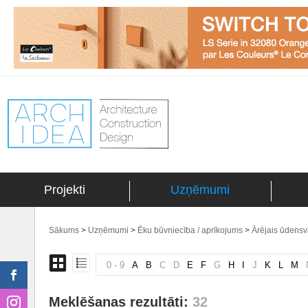
Projekti
Uzņēmumi
Sākums
>
Uzņēmumi
>
Ēku būvniecība / aprīkojums
>
Ārējais ūdensv
0 - 9
A
B
C
D
E
F
G
H
I
J
K
L
M
Meklēšanas rezultāti:
32