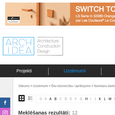
Projekti
Uzņēmumi
Sākums
>
Uzņēmumi
>
Ēku būvniecība / aprīkojums
>
Namdaru darbi
0 - 9
A
B
C
D
E
F
G
H
I
J
K
L
M
Meklēšanas rezultāti:
12