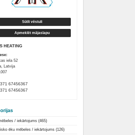
Sūtīt vēstuli
Apmeklēt mājaslapu
S HEATING
ese:
kas iela 52
, Latvija
1007
+371 67456367
+371 67456367
orijas
mēbeles / iekārtojums
(465)
isko ēku mēbeles / iekārtojums
(126)