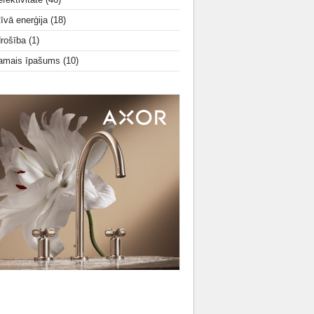
tīvā enerģija
(18)
drošība
(1)
amais īpašums
(10)