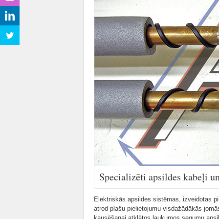
Specializēti apsildes kabeļi u
Elektriskās apsildes sistēmas, izveidotas pi
atrod plašu pielietojumu visdažādākās jomās
kausēšanai atklātos laukumos segumu apsil