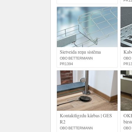
PR1
Sietveida reņu sistēma
Kabe
OBO BETTERMANN
OBO
PR1394
PR1
Kontaktligzdu kārbas | GES
OKB 
R2
birs
OBO BETTERMANN
OBO