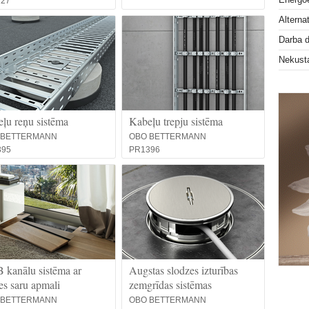
127
Alterna
Darba 
Nekust
ļu reņu sistēma
Kabeļu trepju sistēma
 BETTERMANN
OBO BETTERMANN
395
PR1396
kanālu sistēma ar
Augstas slodzes izturības
tes saru apmali
zemgrīdas sistēmas
 BETTERMANN
OBO BETTERMANN