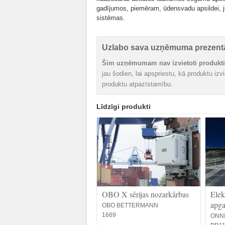
gadījumos, piemēram, ūdensvadu apsildei, ju
sistēmas.
Uzlabo sava uzņēmuma prezentā
Šim uzņēmumam nav izvietoti produkti 
jau šodien, lai apspriestu, kā produktu iz
produktu atpazīstamību.
Līdzīgi produkti
OBO X sērijas nozarkārbas
Elek
apg
OBO BETTERMANN
1669
ONN