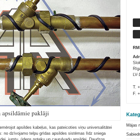
RM
Adr
Slo
Rīga
LV-
T. 
F. 
n apsildāmie paklāji
Kateg
Mājas 
emērojot apsildes kabeļus, kas pateicoties viņu universalitātei
: no dzīvojamo telpu grīdas apsildes sistēmas līdz sniega
Sabiedr
dei, jumtu, ūdens noteku un cauruļvadu apsildei. Daudzos