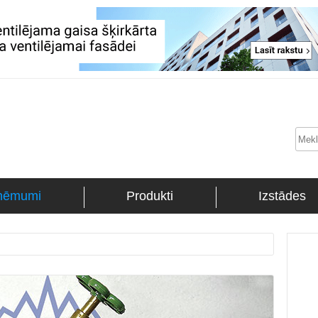
ņēmumi
Produkti
Izstādes