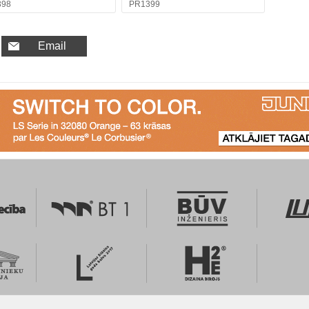
398
PR1399
Email