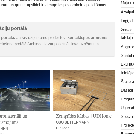
Mājas a
mtu un grunts apsildei ir vienīgā iespēja kabeļu apsildīšanas
Ārtelpa
Logi, d
ciju portālā
Grīdas
portālā.
Ja šis uzņēmums pieder tev,
kontaktējies ar mums
Iekšējā
vietošana portālā Archidea.lv var palielināt tava uzņēmuma
Apgai
Santeh
Ēku bū
Iekšēji
Ārējie 
Dažādi
Progra
Ugunsd
tromateriāli un
Zemgrīdas kārbas | UDHome
Speciāl
aismojums
OBO BETTERMANN
Projek
PR1387
INEN
Energoe