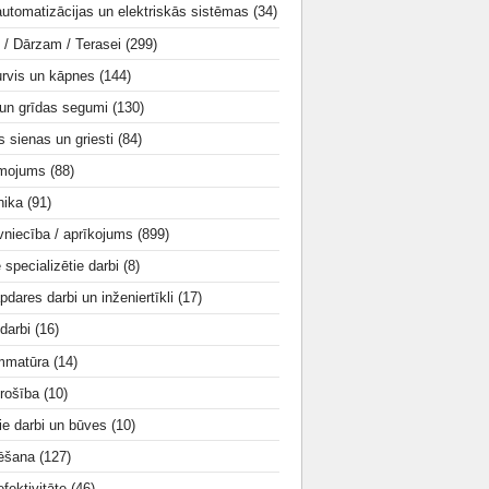
utomatizācijas un elektriskās sistēmas
(34)
i / Dārzam / Terasei
(299)
urvis un kāpnes
(144)
 un grīdas segumi
(130)
s sienas un griesti
(84)
smojums
(88)
nika
(91)
vniecība / aprīkojums
(899)
e specializētie darbi
(8)
apdares darbi un inženiertīkli
(17)
 darbi
(16)
mmatūra
(14)
rošība
(10)
ie darbi un būves
(10)
tēšana
(127)
fektivitāte
(46)