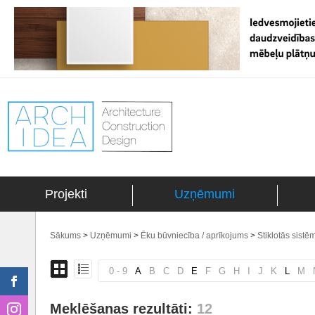
Projekti
Uzņēmumi
Sākums
>
Uzņēmumi
>
Ēku būvniecība / aprīkojums
>
Stiklotās sistē
0 - 9
A
B
C
D
E
F
G
H
I
J
K
L
M
Meklēšanas rezultāti:
12