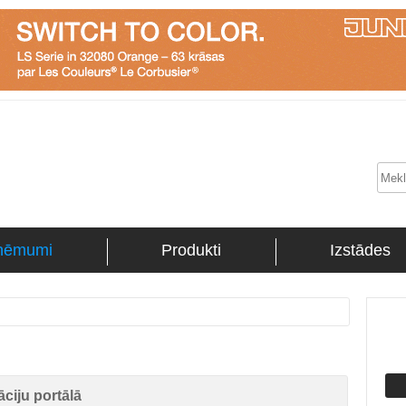
ņēmumi
Produkti
Izstādes
ciju portālā