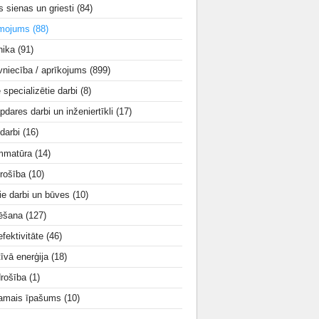
s sienas un griesti
(84)
smojums
(88)
nika
(91)
vniecība / aprīkojums
(899)
e specializētie darbi
(8)
apdares darbi un inženiertīkli
(17)
 darbi
(16)
mmatūra
(14)
rošība
(10)
ie darbi un būves
(10)
tēšana
(127)
fektivitāte
(46)
tīvā enerģija
(18)
drošība
(1)
amais īpašums
(10)