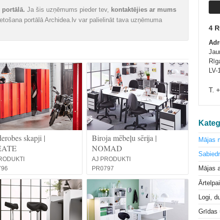
portālā.
Ja šis uzņēmums pieder tev,
kontaktējies ar mums
vietošana portālā Archidea.lv var palielināt tava uzņēmuma
4 
Adr
Jau
Rīga
LV-
T. 
Kateg
erobes skapji |
Biroja mēbeļu sērija |
Mājas 
EATE
NOMAD
Sabiedr
RODUKTI
AJ PRODUKTI
Mājas a
796
PR0797
Ārtelpa
Logi, d
Grīdas