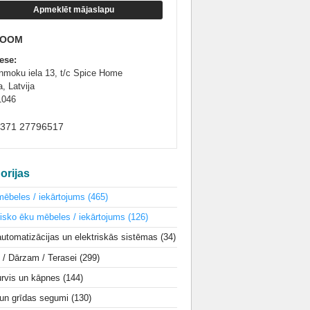
Apmeklēt mājaslapu
ROOM
ese:
nmoku iela 13, t/c Spice Home
, Latvija
1046
+371 27796517
orijas
mēbeles / iekārtojums
(465)
isko ēku mēbeles / iekārtojums
(126)
utomatizācijas un elektriskās sistēmas
(34)
i / Dārzam / Terasei
(299)
urvis un kāpnes
(144)
 un grīdas segumi
(130)