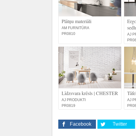
Plātņu materiāli
Ergo
sedl
AM FURNITŪRA
PR0810
AJ P
PR0
Līdzsvara krēsls | CHESTER
Tāfe
AJ PRODUKTI
AJ P
PR0819
PR0
Facebook
Twitter