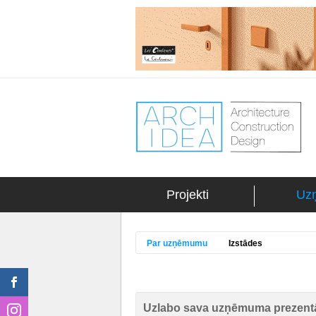
Projekti
Uz
Par uzņēmumu
Izstādes
Uzlabo sava uzņēmuma prezentā