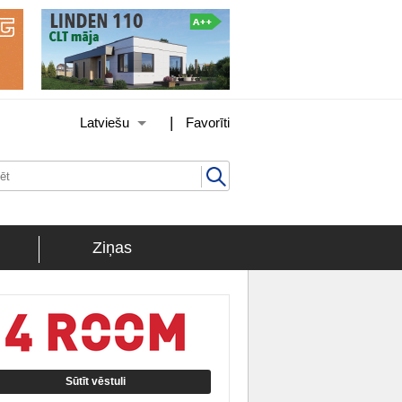
|
Latviešu
Favorīti
Ziņas
Sūtīt vēstuli