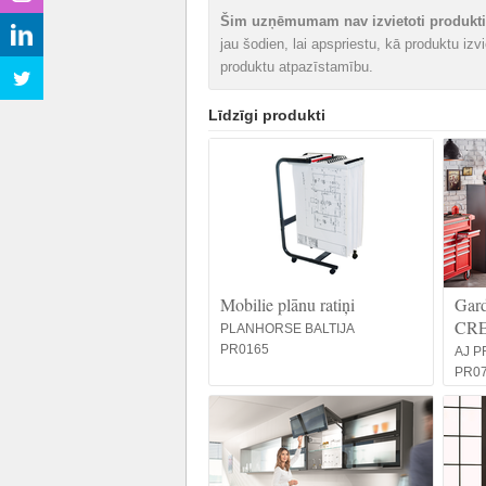
Šim uzņēmumam nav izvietoti produkti 
jau šodien, lai apspriestu, kā produktu iz
produktu atpazīstamību.
Līdzīgi produkti
Mobilie plānu ratiņi
Gard
CR
PLANHORSE BALTIJA
PR0165
AJ P
PR0