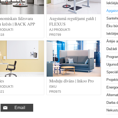
Iekšējā
Apgai
nomiskais līdzsvara
Augstumā regulējami galdi |
Santeh
u krēsls | BACK APP
FLEXUS
Ēku bū
RODUKTI
AJ PRODUKTI
Iekšēji
818
PR0799
Ārējie 
Dažādi
Progra
Ugunsd
Speciāl
Projek
les
Moduļu dīvāns | Inkoo Pro
RODUKTI
ISKU
Energoe
821
PR0975
Alterna
Darba 
Email
Nekust