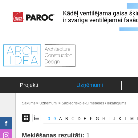
Projekti
Uzņēmumi
Sākums
>
Uzņēmumi
>
Sabiedrisko ēku mēbeles / iekārtojums
0 - 9
A
B
C
D
E
F
G
H
I
J
K
L
M
Meklēšanas rezultāti:
1