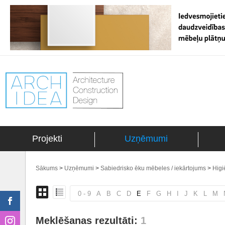
Projekti
Uzņēmumi
Sākums
>
Uzņēmumi
>
Sabiedrisko ēku mēbeles / iekārtojums
>
Higi
0 - 9
A
B
C
D
E
F
G
H
I
J
K
L
M
Meklēšanas rezultāti:
1