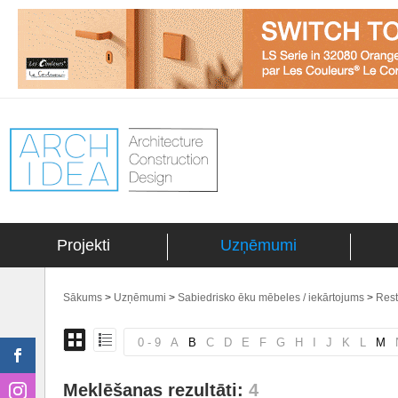
Projekti
Uzņēmumi
Sākums
>
Uzņēmumi
>
Sabiedrisko ēku mēbeles / iekārtojums
>
Rest
0 - 9
A
B
C
D
E
F
G
H
I
J
K
L
M
Meklēšanas rezultāti:
4