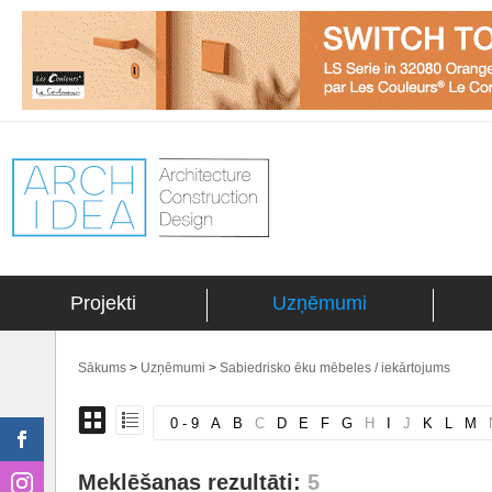
Projekti
Uzņēmumi
Sākums
>
Uzņēmumi
>
Sabiedrisko ēku mēbeles / iekārtojums
0 - 9
A
B
C
D
E
F
G
H
I
J
K
L
M
Meklēšanas rezultāti:
5