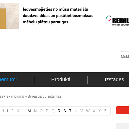
ņēmumi
Produkti
Izstādes
s / iekārtojums
>
Biroja galdu sistēmas
H
I
J
K
L
M
N
O
P
Q
R
S
T
U
V
W
X
Y
Z