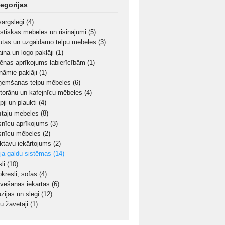
egorijas
sargslēģi
(4)
stiskās mēbeles un risinājumi
(5)
ūtas un uzgaidāmo telpu mēbeles
(3)
aina un logo paklāji
(1)
iēnas aprīkojums labierīcībām
(1)
nāmie paklāji
(1)
ņemšanas telpu mēbeles
(6)
torānu un kafejnīcu mēbeles
(4)
pji un plaukti
(4)
ītāju mēbeles
(8)
snīcu aprīkojums
(3)
snīcu mēbeles
(2)
iktavu iekārtojums
(2)
oja galdu sistēmas
(14)
sli
(10)
bkrēsli, sofas
(4)
ivēšanas iekārtas
(6)
ūzijas un slēģi
(12)
u žāvētāji
(1)