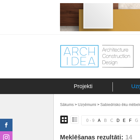
Projekti
Uz
Sākums
>
Uzņēmumi
>
Sabiedrisko ēku mēbele
0 - 9
A
B
C
D
E
F
G
Meklēšanas rezultāti:
14