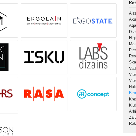
Kat
Aiz
Aku
Atp
Diz
Hig
Mai
Pie
Res
Ska
Vad
Vie
Vie
Nol
Bir
Krē
Klu
Arh
Žal
Rok