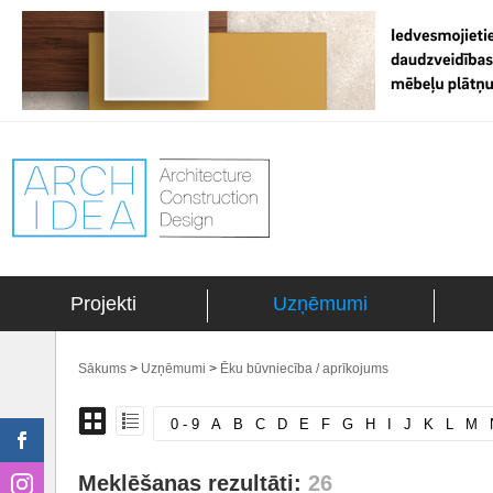
Projekti
Uzņēmumi
Sākums
>
Uzņēmumi
>
Ēku būvniecība / aprīkojums
0 - 9
A
B
C
D
E
F
G
H
I
J
K
L
M
Meklēšanas rezultāti:
26