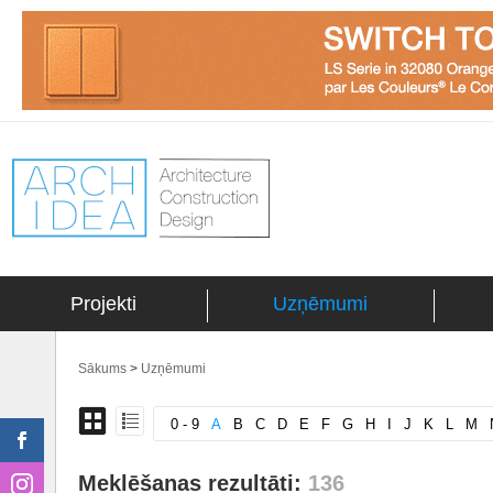
Projekti
Uzņēmumi
Sākums
>
Uzņēmumi
0 - 9
A
B
C
D
E
F
G
H
I
J
K
L
M
Meklēšanas rezultāti:
136