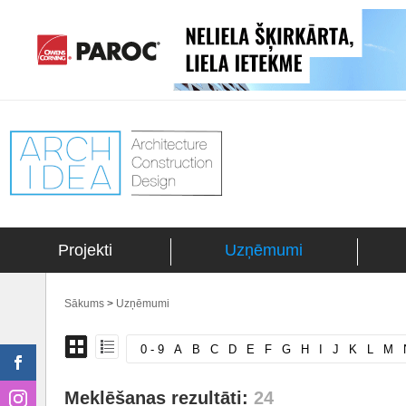
Projekti
Uzņēmumi
Sākums
>
Uzņēmumi
0 - 9
A
B
C
D
E
F
G
H
I
J
K
L
M
Meklēšanas rezultāti:
24