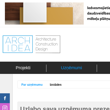
Projekti
Uzņēmumi
Par uzņēmumu
Izstādes
Uzlabo sava uzņēmuma prezen