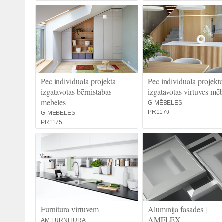
Pēc individuāla projekta
Pēc individuāla projekt
izgatavotas bērnistabas
izgatavotas virtuves mē
mēbeles
G-MĒBELES
PR1176
G-MĒBELES
PR1175
Furnitūra virtuvēm
Alumīnija fasādes |
AMFLEX
AM FURNITŪRA