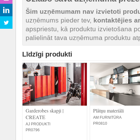
Šim uzņēmumam nav izvietoti produk
uzņēmums pieder tev,
kontaktējies 
apspriestu, kā produktu izvietošana po
palielināt tava uzņēmuma produktu at
Līdzīgi produkti
Garderobes skapji |
Plātņu materiāli
CREATE
AM FURNITŪRA
PR0810
AJ PRODUKTI
PR0796