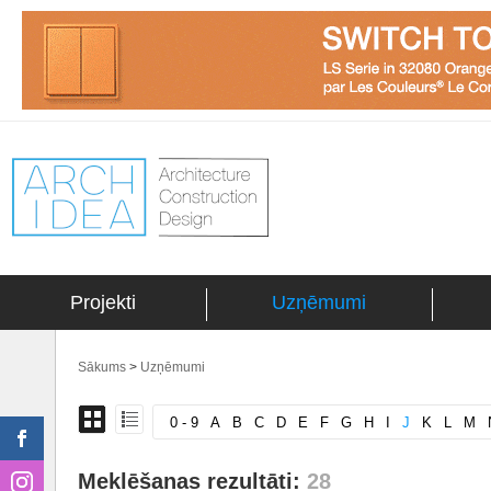
Projekti
Uzņēmumi
Sākums
>
Uzņēmumi
0 - 9
A
B
C
D
E
F
G
H
I
J
K
L
M
Meklēšanas rezultāti:
28