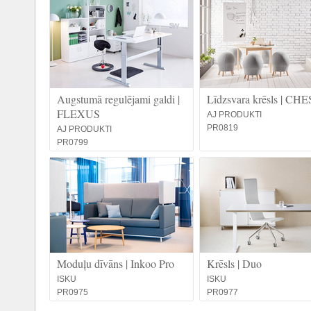
Augstumā regulējami galdi |
Līdzsvara krēsls | C
FLEXUS
AJ PRODUKTI
PR0819
AJ PRODUKTI
PR0799
Moduļu dīvāns | Inkoo Pro
Krēsls | Duo
ISKU
ISKU
PR0975
PR0977