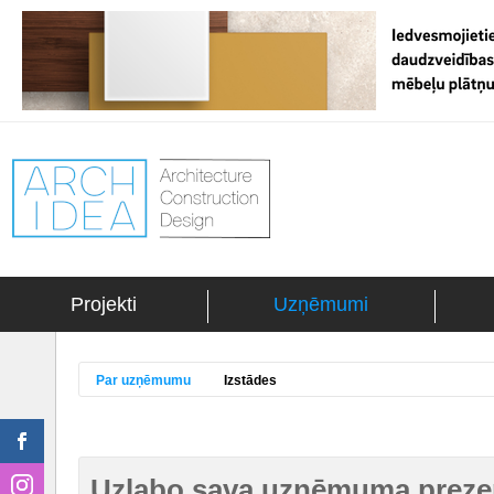
Projekti
Uzņēmumi
Par uzņēmumu
Izstādes
Uzlabo sava uzņēmuma prezen