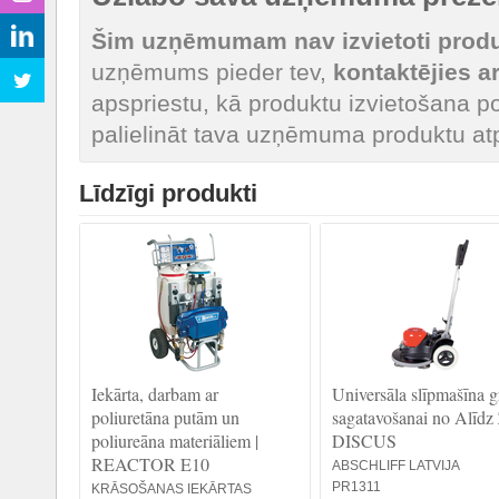
Šim uzņēmumam nav izvietoti produk
uzņēmums pieder tev,
kontaktējies 
apspriestu, kā produktu izvietošana po
palielināt tava uzņēmuma produktu at
Līdzīgi produkti
Iekārta, darbam ar
Universāla slīpmašīna g
poliuretāna putām un
sagatavošanai no Alīdz 
poliureāna materiāliem |
DISCUS
REACTOR E10
ABSCHLIFF LATVIJA
PR1311
KRĀSOŠANAS IEKĀRTAS