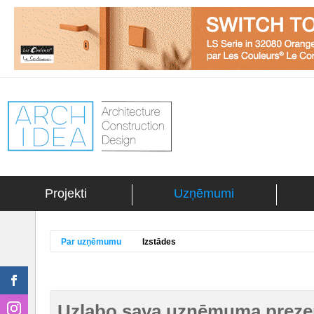
Projekti
Uzņēmumi
Par uzņēmumu
Izstādes
Uzlabo sava uzņēmuma prezen